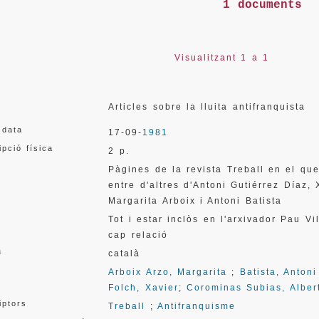
1 documents
Visualitzant 1 a 1
Articles sobre la lluita antifranquista
 data
17-09-
1981
ipció física
2 p.
Pàgines de la revista Treball en el que 
entre d'altres d'Antoni Gutiérrez Díaz,
Margarita Arboix i Antoni Batista
Tot i estar inclòs en l'arxivador Pau V
cap relació
a
català
Arboix Arzo, Margarita
;
Batista, Antoni
Folch, Xavier
;
Corominas Subias, Alber
iptors
Treball
;
Antifranquisme