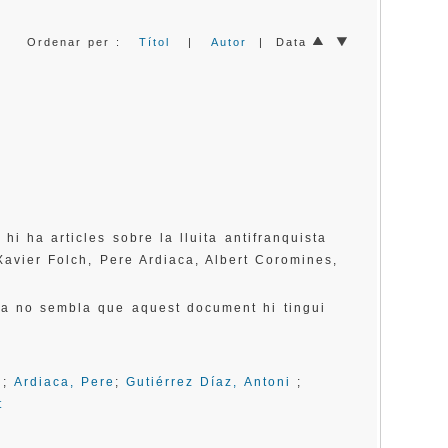
Ordenar per :
Títol
|
Autor
| Data
hi ha articles sobre la lluita antifranquista
 Xavier Folch, Pere Ardiaca, Albert Coromines,
ila no sembla que aquest document hi tingui
;
Ardiaca, Pere
;
Gutiérrez Díaz, Antoni
;
t