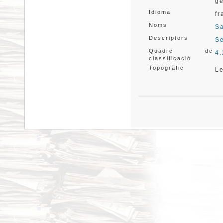
ge
Idioma
fr
Noms
Sa
Descriptors
Se
Quadre de
4.
classificació
Topogràfic
L