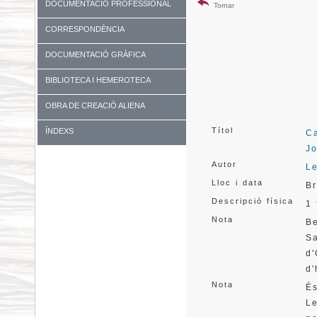
DOCUMENTACIÓ PROFESSIONAL
Tornar
CORRESPONDÈNCIA
DOCUMENTACIÓ GRÀFICA
BIBLIOTECA I HEMEROTECA
OBRA DE CREACIÓ ALIENA
Títol
ÍNDEXS
Ca
J
Autor
Le
Lloc i data
B
Descripció física
1 
Nota
B
S
d
d'
Nota
É
L