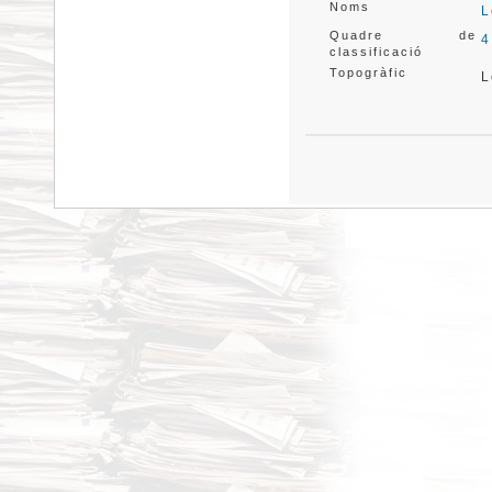
Noms
L
Quadre de
4
classificació
Topogràfic
L