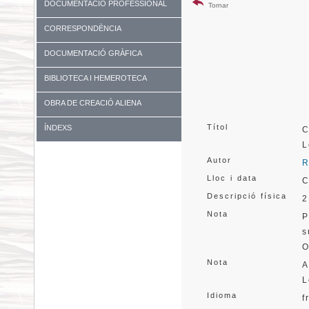
DOCUMENTACIÓ PROFESSIONAL
Tornar
CORRESPONDÈNCIA
DOCUMENTACIÓ GRÀFICA
BIBLIOTECA I HEMEROTECA
OBRA DE CREACIÓ ALIENA
Títol
ÍNDEXS
C
L
Autor
R
Lloc i data
C
Descripció física
2
Nota
P
s
O
Nota
A
L
Idioma
f