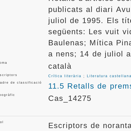
publicats al diari Avu
juliol de 1995. Els tí
següents: Les vuit v
Baulenas; Mítica Pina
a nens; 14 de juliol 
ioma
català
scriptors
Crítica literària
;
Literatura castellan
adre de classificació
11.5 Retalls de prem
pogràfic
Cas_14275
ol
Escriptors de noran