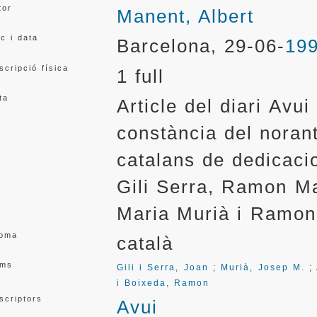
tor
Manent, Albert
oc i data
Barcelona
29-06-
19
,
scripció física
1 full
ta
Article del diari Avu
constància del norant
catalans de dedicaci
Gili Serra, Ramon M
Maria Murià i Ramon
ioma
català
ms
Gili i Serra, Joan
;
Murià, Josep M.
;
i Boixeda, Ramon
scriptors
Avui