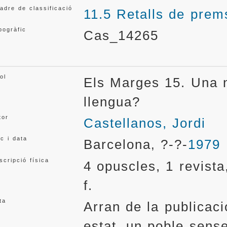
adre de classificació
11.5 Retalls de prem
pogràfic
Cas_14265
ol
Els Marges 15. Una n
llengua?
tor
Castellanos, Jordi
oc i data
Barcelona
?-?-
1979
,
scripció física
4 opuscles, 1 revista,
f.
ta
Arran de la publicaci
estat, un poble sense