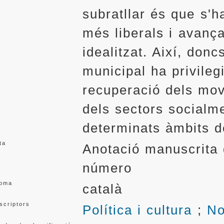
subratllar és que s'h
més liberals i avanç
idealitzat. Així, don
municipal ha privileg
recuperació dels mov
dels sectors socialm
determinats àmbits d
ta
Anotació manuscrita 
número
ioma
català
scriptors
Política i cultura
;
No