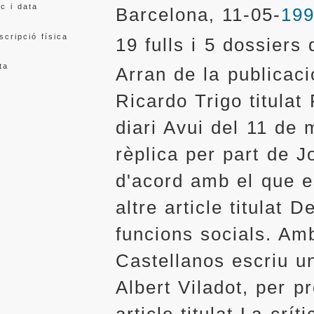
oc i data
Barcelona
11-05-
19
,
scripció física
19 fulls i 5 dossiers
ta
Arran de la publicació
Ricardo Trigo titulat
diari Avui del 11 de
rèplica per part de J
d'acord amb el que es
altre article titulat 
funcions socials. Am
Castellanos escriu un
Albert Viladot, per p