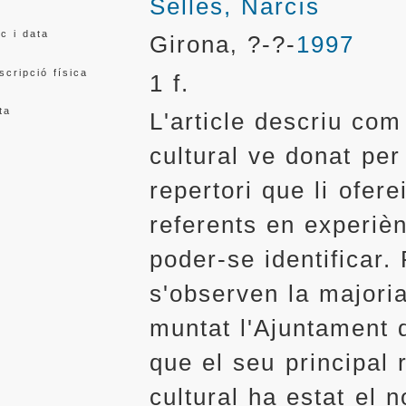
Selles, Narcís
oc i data
Girona
?-?-
1997
,
scripció física
1 f.
ta
L'article descriu com 
cultural ve donat per 
repertori que li ofere
referents en experiè
poder-se identificar.
s'observen la majori
muntat l'Ajuntament 
que el seu principal r
cultural ha estat el 