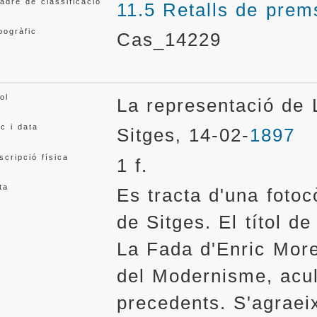
adre de classificació
11.5 Retalls de prem
pogràfic
Cas_14229
ol
La representació de
oc i data
Sitges
14-02-
1897
,
scripció física
1 f.
ta
Es tracta d'una fotoc
de Sitges. El títol de
La Fada d'Enric Mor
del Modernisme, acu
precedents. S'agraei