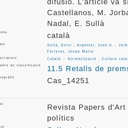
difusió. L'article va 
Castellanos, M. Jorb
Nadal, E. Sullà
ioma
català
ms
Sullà, Enric
;
Argenter, Joan A.
;
Jorb
Farreras, Josep Maria
scriptors
Català -- Normalització
;
Cultura cat
adre de classificació
11.5 Retalls de prem
pogràfic
Cas_14251
ol
Revista Papers d'Art 
polítics
tor