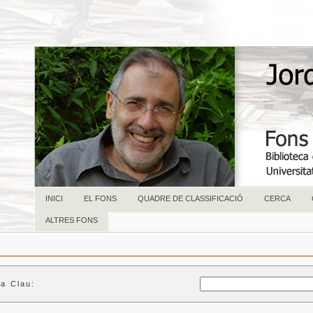
INICI
EL FONS
QUADRE DE CLASSIFICACIÓ
CERCA
ALTRES FONS
la Clau: