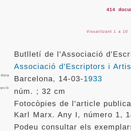
414 docu
Visualitzant 1 a 10
Butlletí de l'Associació d'Esc
Associació d'Escriptors i Arti
 data
Barcelona
14-03-
1933
,
ipció
núm. ; 32 cm
Fotocòpies de l'article publi
Karl Marx. Any I, número 1, 
Podeu consultar els exemplar