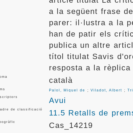
article titulat La crí
a la següent frase de
parer: il·lustra a la 
han de patir els crít
publica un altre arti
títol titulat Savis d'o
resposta a la rèplica
ioma
català
ms
Palol, Miquel de
;
Viladot, Albert
;
Tr
scriptors
Avui
adre de classificació
11.5 Retalls de prem
pogràfic
Cas_14219