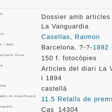
ol
Dossier amb articles
La Vanguardia
tor
Casellas, Raimon
oc i data
Barcelona
?-?-
1892
,
scripció física
150 f. fotocòpies
ta
Articles del diari L
i 1894
ioma
castellà
adre de classificació
11.5 Retalls de prem
pogràfic
Cas_14304