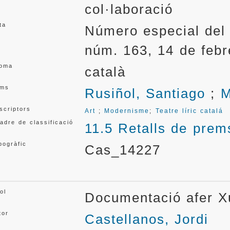
col·laboració
ta
Número especial del 
núm. 163, 14 de feb
ioma
català
ms
Rusiñol, Santiago
;
M
scriptors
Art
;
Modernisme
;
Teatre líric catalá
adre de classificació
11.5 Retalls de prem
pogràfic
Cas_14227
ol
Documentació afer Xu
tor
Castellanos, Jordi