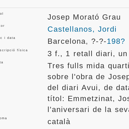
ol
Josep Morató Grau
tor
Castellanos, Jordi
oc i data
Barcelona
?-?-
198?
,
scripció física
3 f., 1 retall diari, u
ta
Tres fulls mida quar
sobre l'obra de Josep
del diari Avui, de da
títol: Emmetzinat, J
l'aniversari de la se
ioma
català