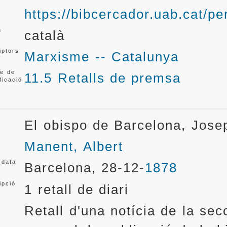
https://bibcercador.uab.cat
a
català
iptors
Marxisme -- Catalunya
e de
11.5 Retalls de premsa
ficació
El obispo de Barcelona, Jose
Manent, Albert
 data
Barcelona
28-12-
1878
,
ipció
1 retall de diari
Retall d'una notícia de la sec