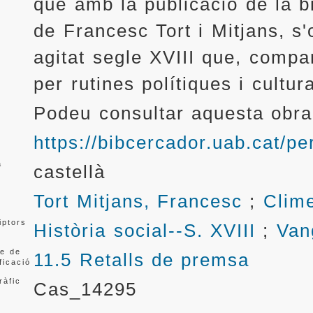
que amb la publicació de la b
de Francesc Tort i Mitjans, s
agitat segle XVIII que, compa
per rutines polítiques i cultu
Podeu consultar aquesta obra
https://bibcercador.uab.cat
a
castellà
Tort Mitjans, Francesc
;
Clime
iptors
Història social--S. XVIII
;
Van
e de
11.5 Retalls de premsa
ficació
ràfic
Cas_14295