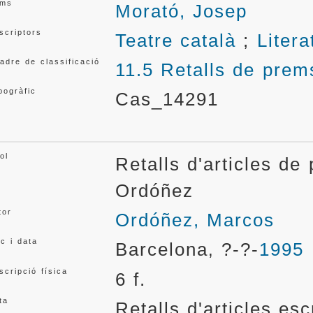
ms
Morató, Josep
scriptors
Teatre català
;
Litera
adre de classificació
11.5 Retalls de prem
pogràfic
Cas_14291
ol
Retalls d'articles d
Ordóñez
tor
Ordóñez, Marcos
oc i data
Barcelona
?-?-
1995
,
scripció física
6 f.
ta
Retalls d'articles es