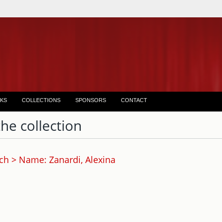
KS
COLLECTIONS
SPONSORS
CONTACT
the collection
ch > Name: Zanardi, Alexina