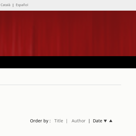
Català
|
Español
Order by :
Title
| Author
| Date