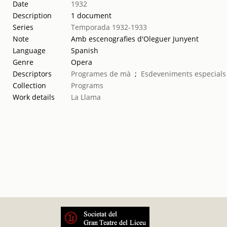
Date
1932
Description
1 document
Series
Temporada 1932-1933
Note
Amb escenografies d'Oleguer Junyent
Language
Spanish
Genre
Opera
Descriptors
Programes de mà
;
Esdeveniments especial
Collection
Programs
Work details
La Llama