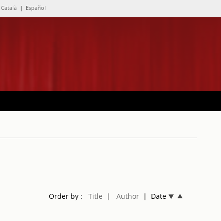
Català
|
Español
Order by :
Title
| Author
| Date