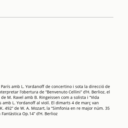
París amb L. Yordanoff de concertino i sota la direcció de
nterpretar l’obertura de “Benvenuto Cellini” d’H. Berlioz, el
 de M. Ravel amb B. Ringeissen com a solista i “Vida
 amb L. Yordanoff al violí. El dimarts 4 de març van
– K. 492” de W. A. Mozart, la “Simfonia en re major núm. 35
a Fantàstica Op.14” d’H. Berlioz