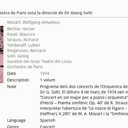
tra de París sota la direcció de Sir Georg Solti
Mozart, Wolfgang Amadeus
Berlioz, Hector
Ravel, Maurice
Strauss, Richard
Yordanoff, Luben
Ringeissen, Bernard
Solti, Georg
Societat del Gran Teatre del Liceu
Orchestre de Paris
Date
1974
Description
1 volum
Note
Programa dels dos concerts de l’Orquestra de 
Sir G. Solti. El dilluns 4 de març de 1974 van i
“Concert en sol major per a piano i orquestra”
d’Heroi – Poema simfònic Op. 40” de R. Strauss
interpretar l’obertura de “Le nozze di Figaro 
(Haffner), K.285” de W. A. Mozart i la “Simfoni
Language
Spanish
Genre
Concert