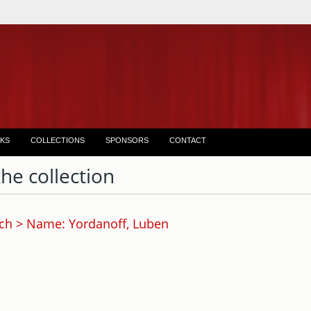
KS
COLLECTIONS
SPONSORS
CONTACT
the collection
ch > Name: Yordanoff, Luben