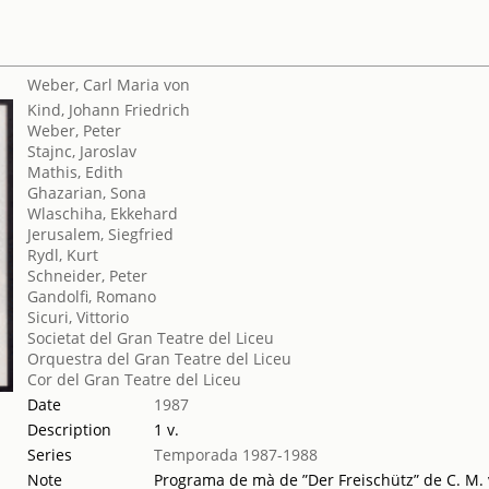
Weber, Carl Maria von
Kind, Johann Friedrich
Weber, Peter
Stajnc, Jaroslav
Mathis, Edith
Ghazarian, Sona
Wlaschiha, Ekkehard
Jerusalem, Siegfried
Rydl, Kurt
Schneider, Peter
Gandolfi, Romano
Sicuri, Vittorio
Societat del Gran Teatre del Liceu
Orquestra del Gran Teatre del Liceu
Cor del Gran Teatre del Liceu
Date
1987
Description
1 v.
Series
Temporada 1987-1988
Note
Programa de mà de ”Der Freischütz” de C. M. v