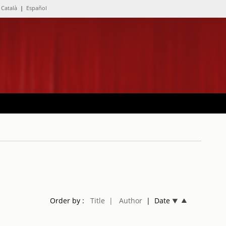
Català
|
Español
Order by :
Title
| Author
| Date