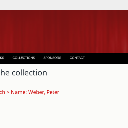
KS
COLLECTIONS
SPONSORS
CONTACT
the collection
ch > Name: Weber, Peter