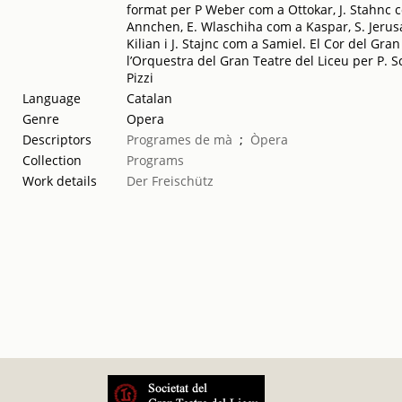
format per P Weber com a Ottokar, J. Stahnc 
Annchen, E. Wlaschiha com a Kaspar, S. Jerusa
Kilian i J. Stajnc com a Samiel. El Cor del Gran 
l’Orquestra del Gran Teatre del Liceu per P. Sc
Pizzi
Language
Catalan
Genre
Opera
Descriptors
Programes de mà
;
Òpera
Collection
Programs
Work details
Der Freischütz