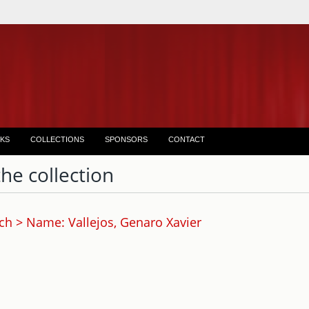
KS
COLLECTIONS
SPONSORS
CONTACT
the collection
ch > Name: Vallejos, Genaro Xavier