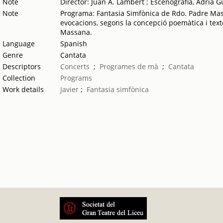
Note
Director: Juan A. Lambert ; Escenografia, Adrià G
Note
Programa: Fantasia Simfònica de Rdo. Padre Massa
evocacions, segons la concepció poemàtica i texto
Massana.
Language
Spanish
Genre
Cantata
Descriptors
Concerts
;
Programes de mà
;
Cantata
Collection
Programs
Work details
Javier
;
Fantasia simfònica