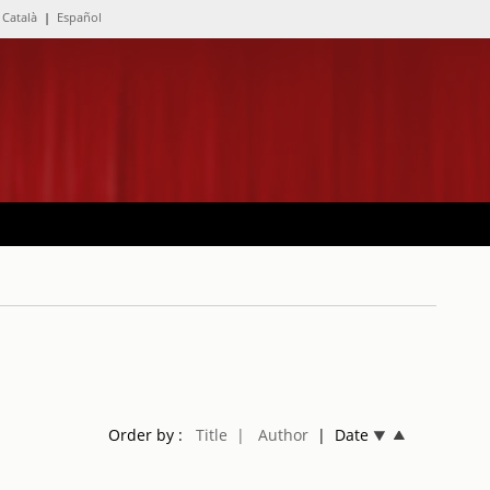
Català
|
Español
Order by :
Title
| Author
| Date