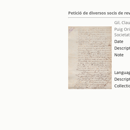
Petició de diversos socis de re
Gil, Cla
Puig Ori
Societat
Date
Descrip
Note
Langua
Descrip
Collecti