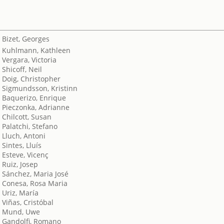
Bizet, Georges
Kuhlmann, Kathleen
Vergara, Victoria
Shicoff, Neil
Doig, Christopher
Sigmundsson, Kristinn
Baquerizo, Enrique
Pieczonka, Adrianne
Chilcott, Susan
Palatchi, Stefano
Lluch, Antoni
Sintes, Lluís
Esteve, Vicenç
Ruiz, Josep
Sánchez, Maria José
Conesa, Rosa Maria
Uriz, María
Viñas, Cristóbal
Mund, Uwe
Gandolfi, Romano