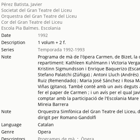
Pérez Batista, Javier
Societat del Gran Teatre del Liceu
Orquestra del Gran Teatre del Liceu
Cor del Gran Teatre del Liceu
Escola Pia Balmes. Escolania
Date
1992
Description
1 volum + 2 f.
Series
Temporada 1992-1993
Note
Programa de mà de l'òpera Carmen, de Bizet, la 
repartiment: Kathleen Kuhlmann i Victoria Vergara
Kristinn Sigmundsson i Enrique Baquerizo (Escami
Stefano Palatchi (Zúñiga) ; Antoni Lluch (Andrés) ;
Ruiz (Remendado) ; Maria José Sánchez i Rosa Mar
Viñas (gitano). També conté amb un avis deguts a
fer el paper de Carmen ; i un avís per el qual Jav
comptar amb la participació de l'Escolania Mare 
Mireia Barrera
Note
Orquestra Simfònica del Gran Teatre del Liceu, d
dirigit per Romano Gandolfi
Language
Catalan
Genre
Opera
Descriptors
Programes de mà
;
Òpera