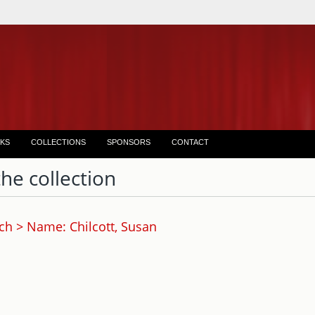
KS
COLLECTIONS
SPONSORS
CONTACT
the collection
ch > Name: Chilcott, Susan