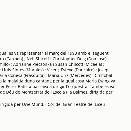
qual es va representar el març del 1993 amb el següent
 (Carmen) ; Neil Shicoff i Christopher Doig (Don José) ;
llo) ; Adrianne Pieczonka i Susan Chilcott (Micaela) ;
 Lluís Sintes (Morales) ; Vicenç Esteve (Dancairo) ; Josep
ia Conesa (Frasquita) ; Maria Uriz (Mercedes) ; Cristóbal
 la malaltia duna cantant, per la qual cosa Maria Ewing va
ier Pérez Batista passava a dirigir l'orquestra. També es va
de Déu de Montserrat de l'Escola Pia Balmes, dirigida per
irigida per Uwe Mund, i Cor del Gran Teatre del Liceu