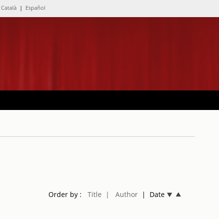
Català
|
Español
Order by :
Title
| Author
| Date