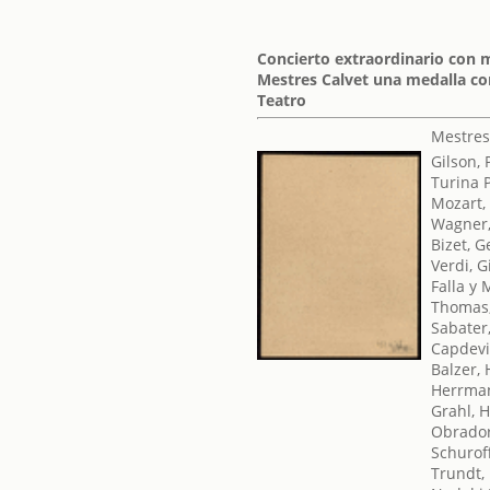
Concierto extraordinario con m
Mestres Calvet una medalla co
Teatro
Mestres
Gilson, 
Turina 
Mozart,
Wagner,
Bizet, 
Verdi, 
Falla y
Thomas
Sabater,
Capdevi
Balzer,
Herrman
Grahl, 
Obrador
Schuroff
Trundt,