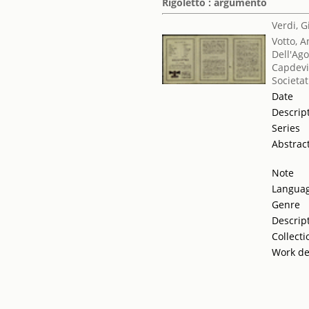
Rigoletto : argumento
Verdi, 
Votto, A
Dell'Ago
Capdevi
Societat
Date
Descrip
Series
Abstrac
Note
Langua
Genre
Descrip
Collecti
Work de