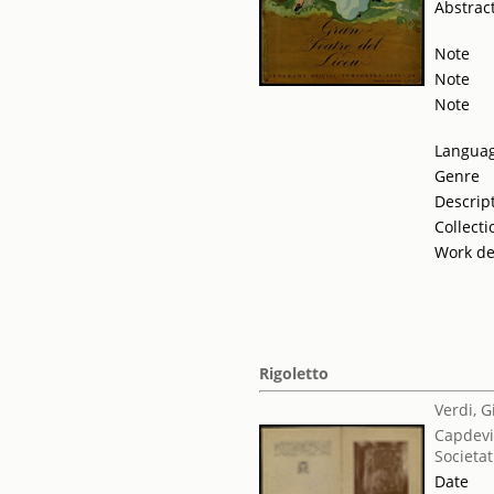
Abstrac
Note
Note
Note
Langua
Genre
Descrip
Collecti
Work de
Rigoletto
Verdi, 
Capdevi
Societat
Date