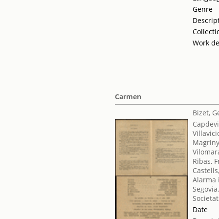
Genre
Descrip
Collecti
Work de
Carmen
Bizet, 
Capdevi
Villavic
Magriny
Vilomara
Ribas, F
Castells,
Alarma i
Segovia,
Societat
Date