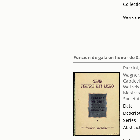
Collecti
Work de
Función de gala en honor de S.
Puccini
Wagner,
Capdevi
Wetzelsb
Mestres
Societat
Date
Descrip
Series
Abstrac