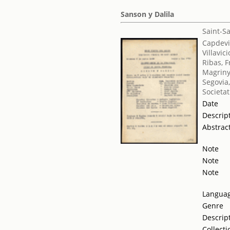
Sanson y Dalila
Saint-S
Capdevi
Villavic
Ribas, F
Magriny
Segovia,
Societat
Date
Descrip
Abstrac
Note
Note
Note
Langua
Genre
Descrip
Collecti