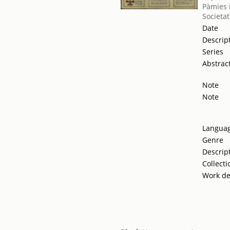
Pàmies i
Societat
Date
Descrip
Series
Abstrac
Note
Note
Langua
Genre
Descrip
Collecti
Work de