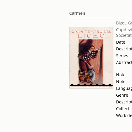
Carmen
Bizet, 
Capdevi
Societat
Date
Descrip
Series
Abstrac
Note
Note
Langua
Genre
Descrip
Collecti
Work de