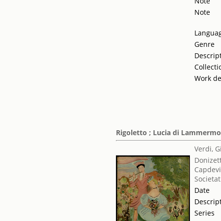
Note
Note
Langua
Genre
Descrip
Collecti
Work de
Rigoletto ; Lucia di Lammerm
Verdi, 
Donizet
Capdevi
Societat
Date
Descrip
Series