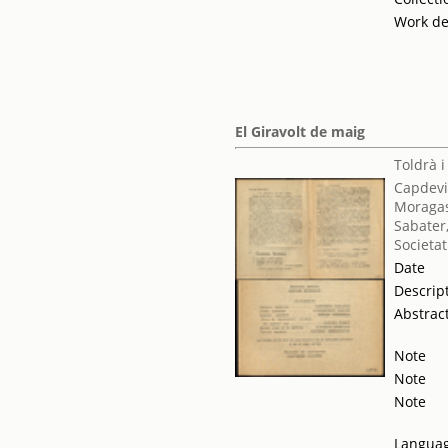
Work de
El Giravolt de maig
Toldrà i
Capdevi
Moragas
Sabater
Societat
Date
Descrip
Abstrac
Note
Note
Note
Langua