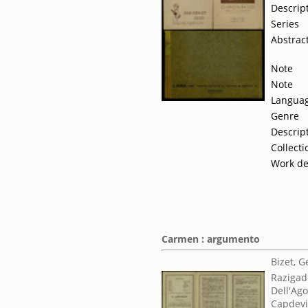
Descrip
Series
Abstrac
Note
Note
Langua
Genre
Descrip
Collecti
Work de
Carmen : argumento
Bizet, 
Razigad
Dell'Ago
Capdevi