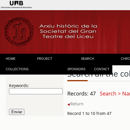
HOME
PROJECT
SEARCH
CHR
COLLECTIONS
SPONSORS
CONTACT
Search all the co
Keywords:
Records: 47
Search > Na
Return
Record 1 to 10 from 47