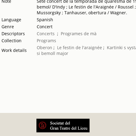
Note
Setè concert de la temporada de quaresma de 19
bemol/ D'Indy ; Le festin de l'Araignée / Rousse
Mussorgsky ; Tanhauser, obertura / Wagner.
Language
Spanish
Genre
Concert
Descriptors
Concerts
;
Programes de mà
Collection
Programs
Oberon
;
Le festin de l'araignée
;
Kartinki s vyst
Work details
si bemoll major