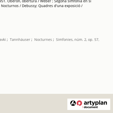
51. Oberon, obertura / Weber ; Segona simfonia en si
l ; Nocturnos / Debussy; Quadres d'una exposició /
avki
;
Tannhäuser
;
Nocturnes
;
Simfonies, núm. 2, op. 57,