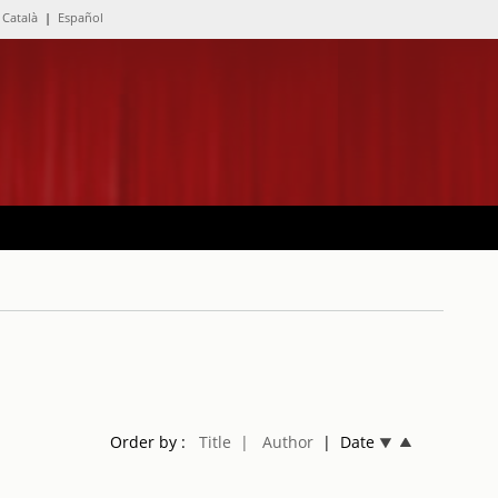
Català
|
Español
Order by :
Title
| Author
| Date