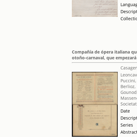
Langua
Descrip
Collecti
Compañía de ópera italiana que
otoño-carnaval, que empezará 
Casagem
Leoncav
Puccini
Berlioz,
Gounod,
Massene
Societat
Date
Descrip
Series
Abstrac