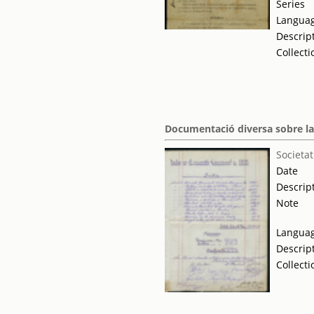
Series
Langua
Descrip
Collecti
Documentació diversa sobre la 
Societat
Date
Descrip
Note
Langua
Descrip
Collecti