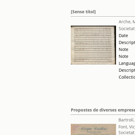
[Sense títol]
Arche, 
Societat
Date
Descrip
Note
Note
Langua
Descrip
Collecti
Propostes de diverses empreses
Bartrolí
Font, Vi
Societat