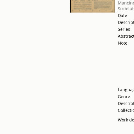
Mancine
Societat
Date
Descrip
Series
Abstrac
Note
Langua
Genre
Descrip
Collecti
Work de