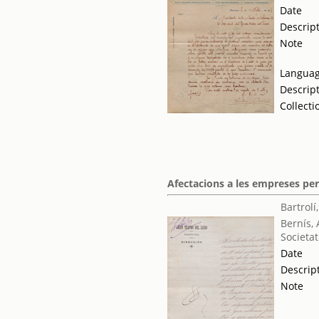
Date
Descrip
Note
Langua
Descrip
Collecti
Afectacions a les empreses pe
Bartrolí
Bernís, 
Societat
Date
Descrip
Note