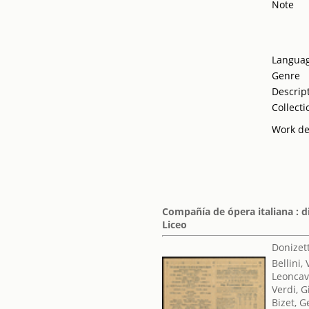
Note
Langua
Genre
Descrip
Collecti
Work de
Compañía de ópera italiana : d
Liceo
Donizet
Bellini,
Leoncav
Verdi, 
Bizet, 