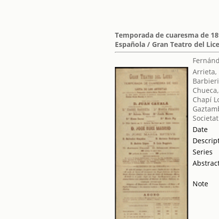
Temporada de cuaresma de 1893
Española / Gran Teatro del Lic
Fernánd
Arrieta,
Barbieri
Chueca,
Chapí L
Gaztamb
Societat
Date
Descrip
Series
Abstrac
Note