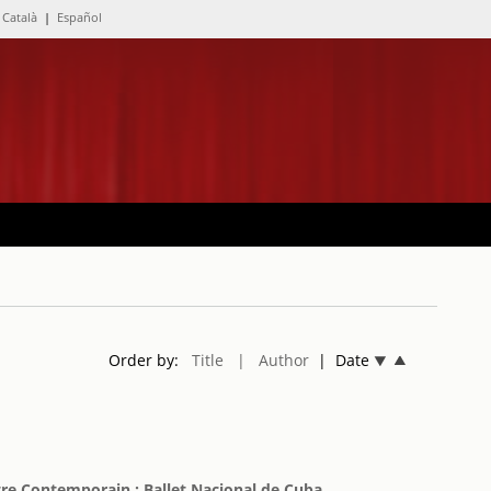
Català
|
Español
Order by:
Title
| Author
| Date
atre Contemporain ; Ballet Nacional de Cuba