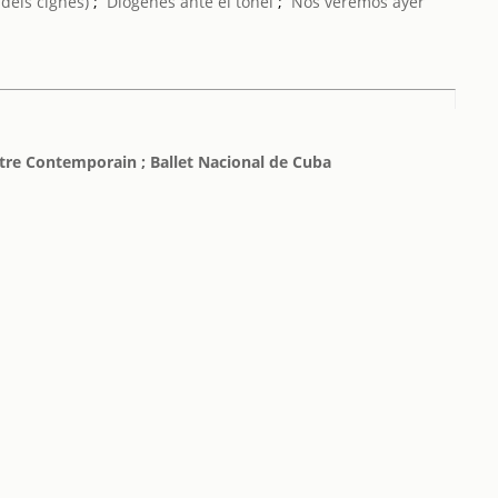
 dels cignes)
;
Diógenes ante el tonel
;
Nos veremos ayer
eatre Contemporain ; Ballet Nacional de Cuba