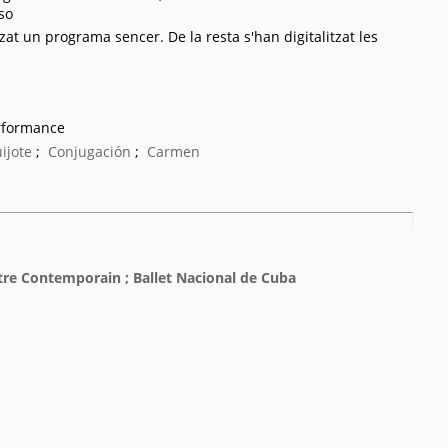
so
zat un programa sencer. De la resta s'han digitalitzat les
rformance
ijote
;
Conjugación
;
Carmen
atre Contemporain ; Ballet Nacional de Cuba