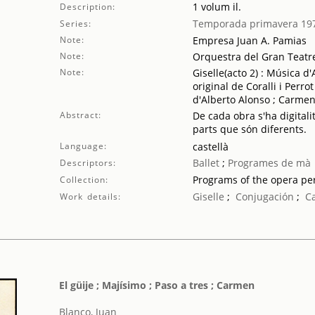
1 volum il.
Description:
Temporada primavera 19
Series:
Note:
Empresa Juan A. Pamias
Note:
Orquestra del Gran Teatre
Note:
Giselle(acto 2) : Música d
original de Coralli i Perro
d'Alberto Alonso ; Carmen 
Abstract:
De cada obra s'ha digitali
parts que són diferents.
Language:
castellà
Ballet
;
Programes de mà
Descriptors:
Programs of the opera p
Collection:
Giselle
;
Conjugación
;
C
Work details:
El güije ; Majísimo ; Paso a tres ; Carmen
Blanco, Juan