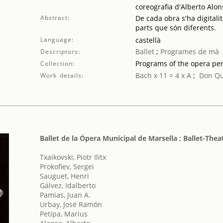
coreografia d'Alberto Alon
Abstract:
De cada obra s'ha digitalit
parts que són diferents.
Language:
castellà
Ballet
;
Programes de mà
Descriptors:
Programs of the opera pe
Collection:
Bach x 11 = 4 x A
;
Don Qu
Work details:
Ballet de la Ópera Municipal de Marsella ; Ballet-The
Txaikovski, Piotr Ilitx
Prokofiev, Sergei
Sauguet, Henri
Gálvez, Idalberto
Pamias, Juan A.
Urbay, José Ramón
Petipa, Marius