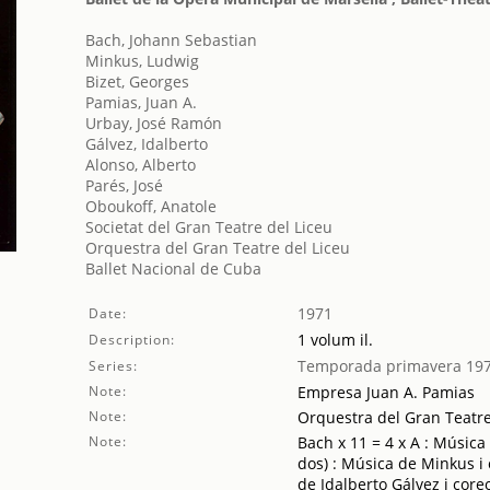
Bach, Johann Sebastian
Minkus, Ludwig
Bizet, Georges
Pamias, Juan A.
Urbay, José Ramón
Gálvez, Idalberto
Alonso, Alberto
Parés, José
Oboukoff, Anatole
Societat del Gran Teatre del Liceu
Orquestra del Gran Teatre del Liceu
Ballet Nacional de Cuba
1971
Date:
1 volum il.
Description:
Temporada primavera 19
Series:
Note:
Empresa Juan A. Pamias
Note:
Orquestra del Gran Teatre 
Note:
Bach x 11 = 4 x A : Música
dos) : Música de Minkus i 
de Idalberto Gálvez i core