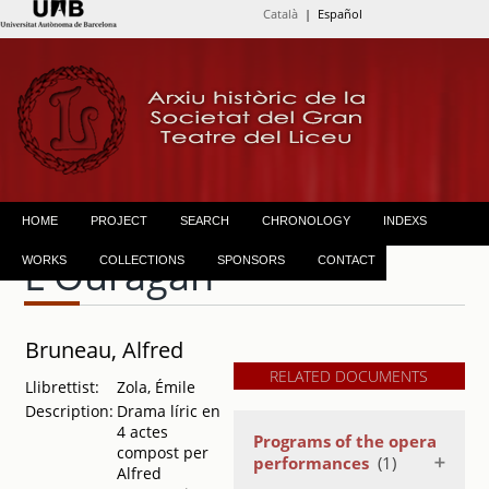
Català
| Español
HOME
PROJECT
SEARCH
CHRONOLOGY
INDEXS
L'Ouragan
WORKS
COLLECTIONS
SPONSORS
CONTACT
Bruneau, Alfred
RELATED DOCUMENTS
Llibrettist:
Zola, Émile
Description:
Drama líric en
4 actes
Programs of the opera
compost per
performances
(1)
Alfred