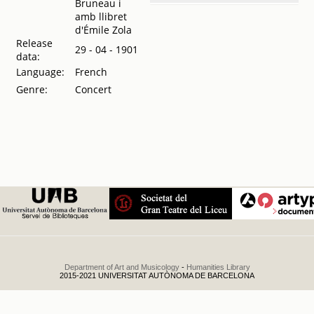
Bruneau i
amb llibret
Ocho
d'Émile Zola
grandes
Release
conciertos
29 - 04 - 1901
data:
sinfónicos
.
1908
Language:
French
Genre:
Concert
Department of Art and Musicology
-
Humanities Library
2015-2021 UNIVERSITAT AUTÒNOMA DE BARCELONA