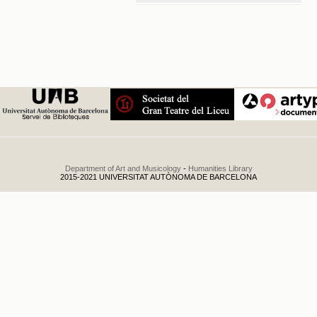
Conciertos de la
Schola
Orpheonica a
beneficio de la
Asociación para
el Mejoramiento
de la Clase
Obrera / Gran
Teatro del Liceo
.
1914
Department of Art and Musicology
-
Humanities Library
2015-2021 UNIVERSITAT AUTÒNOMA DE BARCELONA