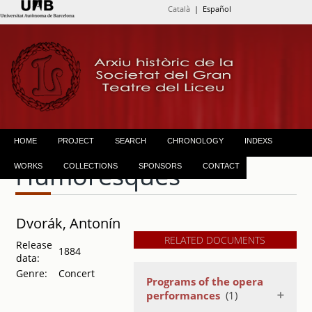
Català
| Español
HOME
PROJECT
SEARCH
CHRONOLOGY
INDEXS
Humoresques
WORKS
COLLECTIONS
SPONSORS
CONTACT
Dvorák, Antonín
RELATED DOCUMENTS
Release
1884
data:
Genre:
Concert
Programs of the opera
performances
(1)