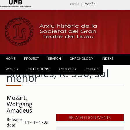
Català
| Español
HOME
PROJECT
SEARCH
CHRONOLOGY
INDEXS
Simfonies, K. 550, sol
WORKS
COLLECTIONS
SPONSORS
CONTACT
menor
Mozart,
Wolfgang
Amadeus
RELATED DOCUMENTS
Release
14 - 4 - 1789
data: