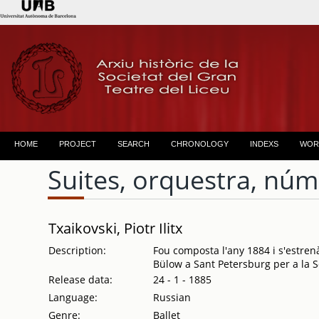
HOME
PROJECT
SEARCH
CHRONOLOGY
INDEXS
WOR
Suites, orquestra, núm.
Txaikovski, Piotr Ilitx
Description:
Fou composta l'any 1884 i s'estren
Bülow a Sant Petersburg per a la S
Release data:
24 - 1 - 1885
Language:
Russian
Genre:
Ballet