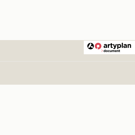
 Festival
.
1964
 Festival
.
1964
val Ballet y Harkness Ballet de Nueva York
.