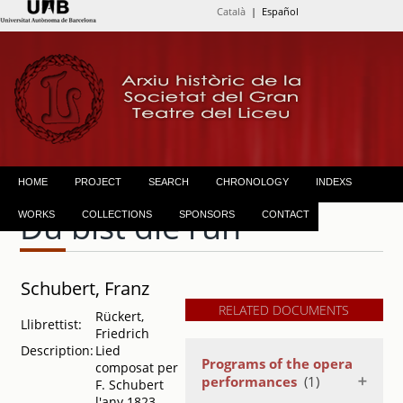
Català
| Español
HOME
PROJECT
SEARCH
CHRONOLOGY
INDEXS
Du bist die ruh
WORKS
COLLECTIONS
SPONSORS
CONTACT
Schubert, Franz
RELATED DOCUMENTS
Rückert,
Llibrettist:
Friedrich
Description:
Lied
Programs of the opera
composat per
performances
(1)
F. Schubert
l'any 1823,