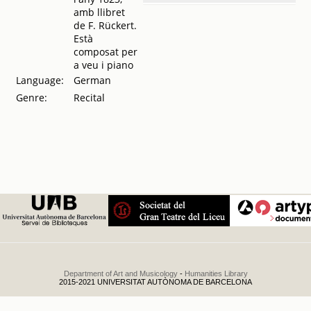
amb llibret
Conservatorio
de F. Rückert.
del Liceo de
Està
Barcelona.
composat per
Concierto
.
a veu i piano
1943
Language:
German
Genre:
Recital
Department of Art and Musicology
-
Humanities Library
2015-2021 UNIVERSITAT AUTÒNOMA DE BARCELONA