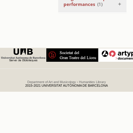
performances
(1)
Cuarto
Concierto de la
temporada
dirigido por
Napoleone
Annovazzi y
con la
colaboración
del Orfeo
Català dirigido
por Luis Millet
.
1948
Department of Art and Musicology
-
Humanities Library
2015-2021 UNIVERSITAT AUTÒNOMA DE BARCELONA