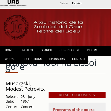
Català
| Español
HOME
PROJECT
SEARCH
CHRONOLOGY
INDEXS
Ivanova notx na Líssoi
WORKS
COLLECTIONS
SPONSORS
CONTACT
gore
Musorgski,
Modest Petrovitx
RELATED DOCUMENTS
Release
23 - Juny -
data:
1867
Genre:
Concert
Programs of the opera