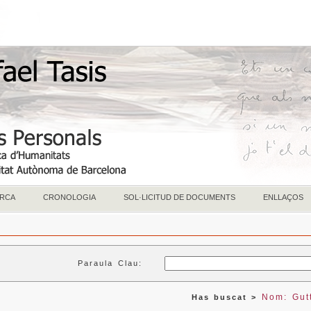
RCA
CRONOLOGIA
SOL·LICITUD DE DOCUMENTS
ENLLAÇOS
Paraula Clau:
Nom: Gut
Has buscat >