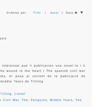
Ordenar per :
Títol
|
Autor
| Data
Tasis
interessat que li publicarien una novel·la i li
The wound in the heart i The spanish civil war
és, el posa al corrent de la publicació de
middle Years de Trilling
Trilling, Lionel
h Civil War, The
;
Penguins
;
Middle Years, The