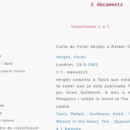
1 documents
Visualitzant 1 a 1
l
Carta de Fermí Vergés a Rafael 
or
Vergés, Fermí
 i data
Londres
19-3-
1963
,
ripció física
1 f., manuscrit
a
Vergés comenta a Tasis que està 
fa saber que ja està publicada 
per Allen Guttmann. A més a m
Penguins i també la novel·la The 
oma
català
s
Tasis, Rafael
;
Guttmann, Allen
;
criptors
Wound in the Heart, The
;
Spanis
re de classificació
4.1 Rebuda