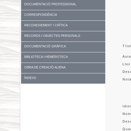
DOCUMENTACIÓ PROFESSIONAL
CORRESPONDÈNCIA
RECONEIXEMENT I CRÍTICA
RECORDS I OBJECTES PERSONALS
Títo
DOCUMENTACIÓ GRÀFICA
Aut
BIBLIOTECA I HEMEROTECA
Lloc
OBRA DE CREACIÓ ALIENA
Desc
ÍNDEXS
Not
Idi
Nom
Des
Quad