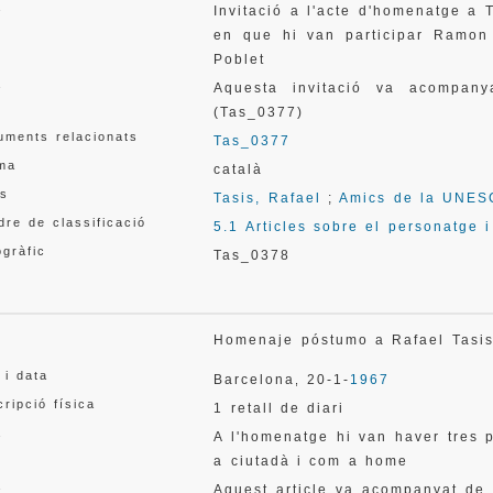
a
Invitació a l'acte d'homenatge a
en que hi van participar Ramon 
Poblet
a
Aquesta invitació va acompany
(Tas_0377)
uments relacionats
Tas_0377
oma
català
s
Tasis, Rafael
;
Amics de la UNE
re de classificació
5.1 Articles sobre el personatge 
gràfic
Tas_0378
l
Homenaje póstumo a Rafael Tas
 i data
Barcelona
20-1-
1967
,
ripció física
1 retall de diari
a
A l'homenatge hi van haver tres 
a ciutadà i com a home
a
Aquest article va acompanyat de 