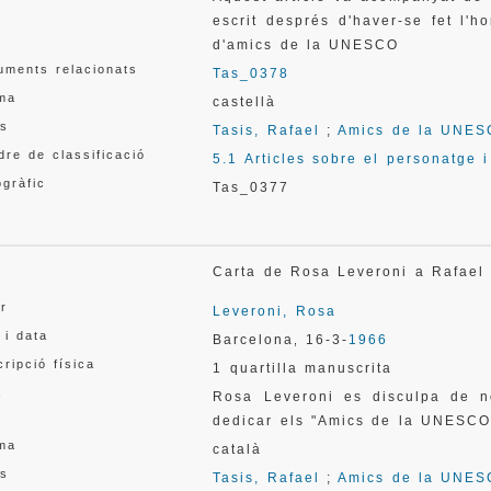
escrit després d'haver-se fet l'
d'amics de la UNESCO
uments relacionats
Tas_0378
oma
castellà
s
Tasis, Rafael
;
Amics de la UNE
re de classificació
5.1 Articles sobre el personatge 
gràfic
Tas_0377
l
Carta de Rosa Leveroni a Rafae
or
Leveroni, Rosa
 i data
Barcelona
16-3-
1966
,
ripció física
1 quartilla manuscrita
a
Rosa Leveroni es disculpa de n
dedicar els "Amics de la UNESCO
oma
català
s
Tasis, Rafael
;
Amics de la UNE