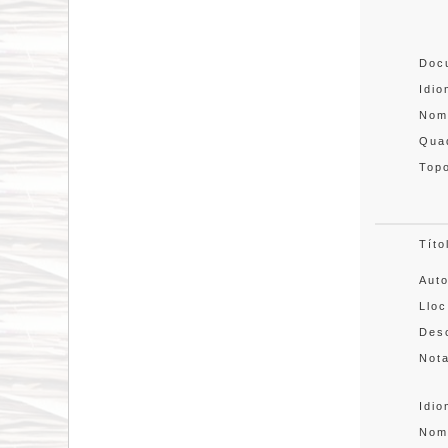
Doc
Idi
Nom
Quad
Topo
Títo
Aut
Lloc
Desc
Not
Idi
Nom