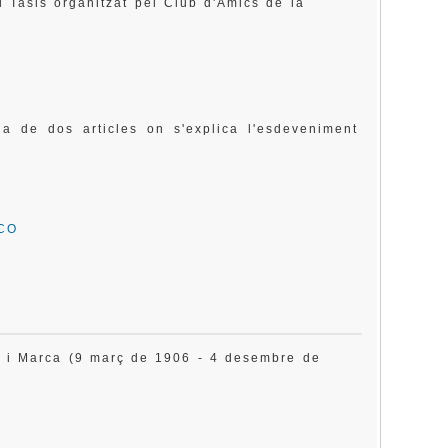
l Tasis organitzat pel Club d'Amics de la
a de dos articles on s'explica l'esdeveniment
SCO
 i Marca (9 març de 1906 - 4 desembre de