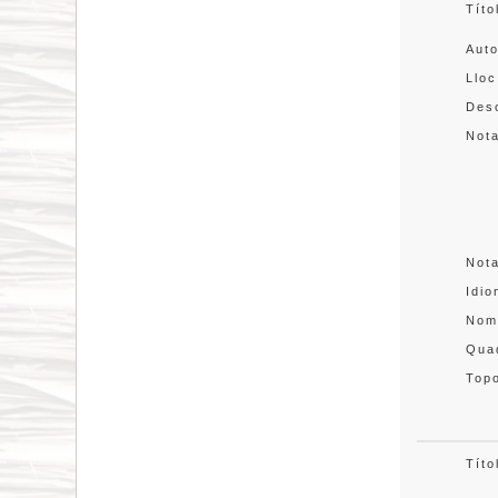
Títo
Aut
Lloc
Desc
Not
Not
Idi
Nom
Quad
Topo
Títo