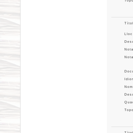
Topo
Títo
Lloc
Desc
Not
Not
Doc
Idi
Nom
Des
Quad
Topo
Títo