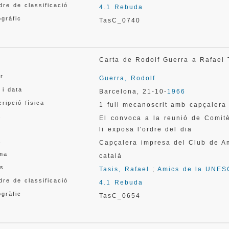
re de classificació
4.1 Rebuda
gràfic
TasC_0740
l
Carta de Rodolf Guerra a Rafael
or
Guerra, Rodolf
 i data
Barcelona
21-10-
1966
,
ripció física
1 full mecanoscrit amb capçalera
a
El convoca a la reunió de Comit
li exposa l'ordre del dia
a
Capçalera impresa del Club de 
oma
català
s
Tasis, Rafael
;
Amics de la UNE
re de classificació
4.1 Rebuda
gràfic
TasC_0654