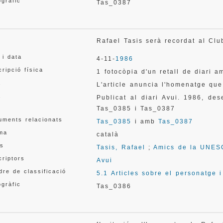
gràfic
Tas_0387
l
Rafael Tasis serà recordat al C
 i data
4-11-
1986
ripció física
1 fotocòpia d'un retall de diari 
a
L'article anuncia l'homenatge que
a
Publicat al diari Avui. 1986, d
Tas_0385 i Tas_0387
uments relacionats
Tas_0385
i amb
Tas_0387
oma
català
s
Tasis, Rafael
;
Amics de la UNE
criptors
Avui
re de classificació
5.1 Articles sobre el personatge 
gràfic
Tas_0386
l