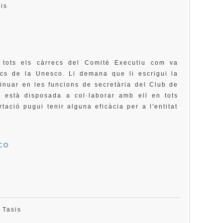
asis
 tots els càrrecs del Comitè Executiu com va
mics de la Unesco. Li demana que li escrigui la
tinuar en les funcions de secretària del Club de
e està disposada a col·laborar amb ell en tots
ació pugui tenir alguna eficàcia per a l'entitat
SCO
l Tasis