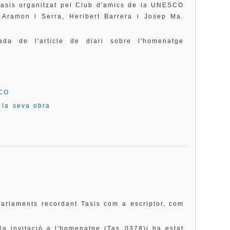
 Tasis organitzat pel Club d'amics de la UNESCO
Aramon i Serra, Heribert Barrera i Josep Ma.
ada de l'article de diari sobre l'homenatge
SCO
i la seva obra
is
parlaments recordant Tasis com a escriptor, com
la invitació a l'homenatge (Tas_0378)i ha estat