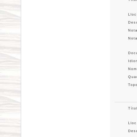
Lloc
Desc
Not
Not
Doc
Idi
Nom
Quad
Topo
Títo
Lloc
Desc