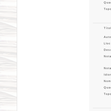
Quad
Topo
Títo
Aut
Lloc
Desc
Not
Not
Idi
Nom
Quad
Topo