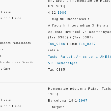
[Invitació a l'homenatge de Rafae
UNESCO]
 i data
4-12-
1986
ripció física
1 mig full mecanoscrit
a
A l'acte hi intervindran 3 literats
a
Aquesta invitació va acompanyad
(Tas_0386) i (Tas_0387)
uments relacionats
Tas_0386
i amb
Tas_0387
oma
català
s
Tasis, Rafael
;
Amics de la UNE
re de classificació
5.3 Homenatges
gràfic
Tas_0385
l
Homenatge pòstum a Rafael Tasis
1966)
 i data
Barcelona
19-1-
1967
,
ripció física
1 targeta