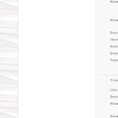
Not
Not
Doc
Idi
Nom
Quad
Topo
Títo
Lloc
Desc
Not
Not