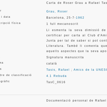
l
Carta de Roser Grau a Rafael T
or
Grau, Roser
 i data
Barcelona
25-7-
1962
,
ripció física
1 full mecanoscrit
a
Li esmenta la seva dimissió de
certificar per carta al Club d'A
Junta per tal de saber si pot con
Literatura. També li comenta qu
aquells aspectes que la seva aport
a
Signatura manuscrita
oma
català
s
Tasis, Rafael
;
Amics de la UNE
re de classificació
4.1 Rebuda
gràfic
TasC_0616
l
Documentació personal de Rafae