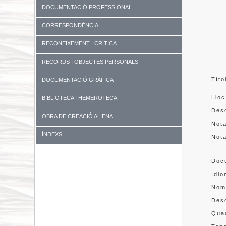
DOCUMENTACIÓ PROFESSIONAL
CORRESPONDÈNCIA
RECONEIXEMENT I CRÍTICA
RECORDS I OBJECTES PERSONALS
Títo
DOCUMENTACIÓ GRÀFICA
Lloc
BIBLIOTECA I HEMEROTECA
Desc
OBRA DE CREACIÓ ALIENA
Not
ÍNDEXS
Not
Doc
Idi
Nom
Des
Quad