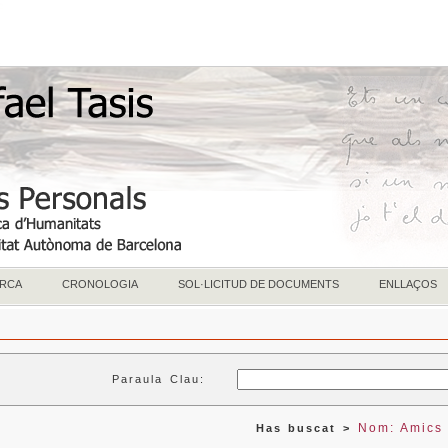
RCA
CRONOLOGIA
SOL·LICITUD DE DOCUMENTS
ENLLAÇOS
Paraula Clau:
Nom: Amics
Has buscat >