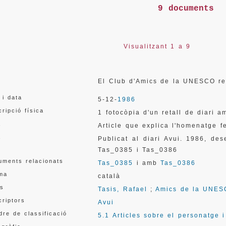
9 documents
Visualitzant 1 a 9
l
El Club d'Amics de la UNESCO re
 i data
5-12-
1986
ripció física
1 fotocòpia d'un retall de diari 
a
Article que explica l'homenatge f
a
Publicat al diari Avui. 1986, d
Tas_0385 i Tas_0386
uments relacionats
Tas_0385
i amb
Tas_0386
oma
català
s
Tasis, Rafael
;
Amics de la UNE
criptors
Avui
re de classificació
5.1 Articles sobre el personatge 