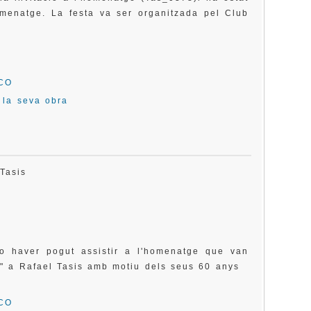
homenatge. La festa va ser organitzada pel Club
SCO
i la seva obra
l Tasis
o haver pogut assistir a l'homenatge que van
" a Rafael Tasis amb motiu dels seus 60 anys
SCO