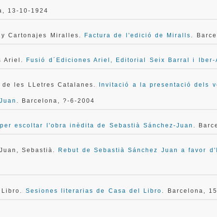
a, 13-10-1924
 y Cartonajes Miralles.
Factura de l'edició de Miralls
. Barc
s Ariel.
Fusió d´Ediciones Ariel, Editorial Seix Barral i Iber
ó de les LLetres Catalanes.
Invitació a la presentació dels 
Juan
. Barcelona, ?-6-2004
 per escoltar l'obra inèdita de Sebastià Sánchez-Juan
. Barc
Juan, Sebastià.
Rebut de Sebastià Sánchez Juan a favor d'
 Libro.
Sesiones literarias de Casa del Libro
. Barcelona, 1