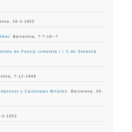
elona, 26-3-1955
-Amer
. Barcelona, ?-?-19--?
volums de Poesia completa I i II de Sebastià
elona, ?-12-1949
Impresos y Cartonajes Miralles
. Barcelona, 30-
5-2-1952