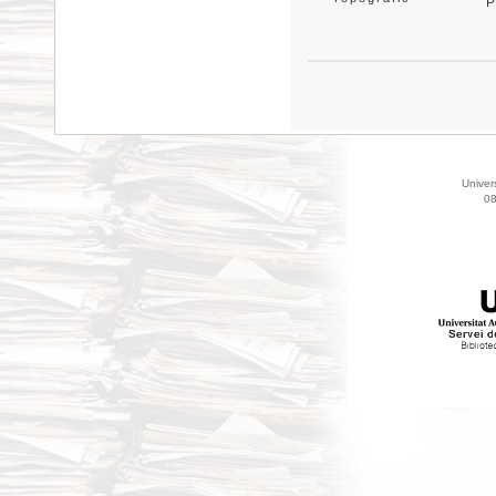
P
Univer
08