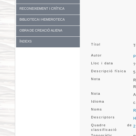
RECONEIXEMENT I CRÍTICA
BIBLIOTECA I HEMEROTECA
OBRA DE CREACIÓ ALIENA
ÍNDEXS
Títol
T
Autor
P
Lloc i data
?
Descripció física
5
Nota
R
Nota
A
Idioma
c
Noms
Descriptors
H
Quadre de
2
classificació
Topogràfic