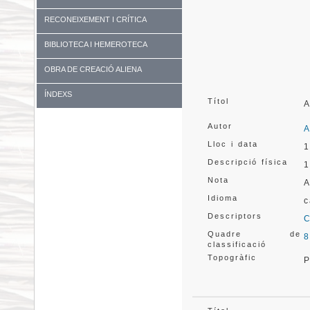
RECONEIXEMENT I CRÍTICA
BIBLIOTECA I HEMEROTECA
OBRA DE CREACIÓ ALIENA
ÍNDEXS
Títol
A
Autor
A
Lloc i data
1
Descripció física
1
Nota
A
Idioma
c
Descriptors
C
Quadre de
8
classificació
Topogràfic
P