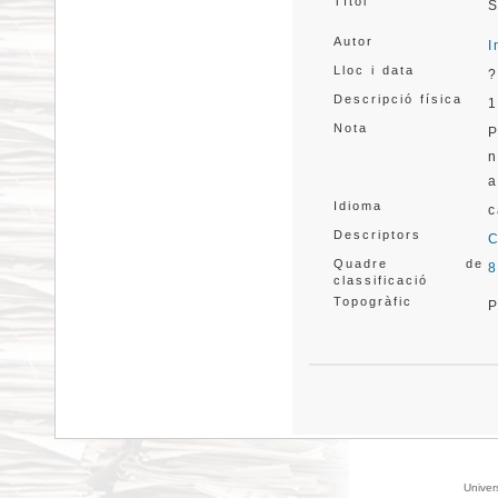
Títol
S
Autor
I
Lloc i data
?
Descripció física
1
Nota
P
n
a
Idioma
c
Descriptors
C
Quadre de
8
classificació
Topogràfic
P
Univer