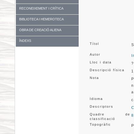
RECONEIXEMENT I CRÍTICA
BIBLIOTECA I HEMEROTECA
OBRA DE CREACIÓ ALIENA
ÍNDEXS
Títol
S
Autor
I
Lloc i data
?
Descripció física
1
Nota
P
n
a
Idioma
c
Descriptors
C
Quadre de
8
classificació
Topogràfic
P