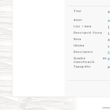
Títol
A
Autor
A
Lloc i data
1
Descripció física
1
Nota
A
Idioma
c
Descriptors
C
Quadre de
8
classificació
Topogràfic
P
Univer