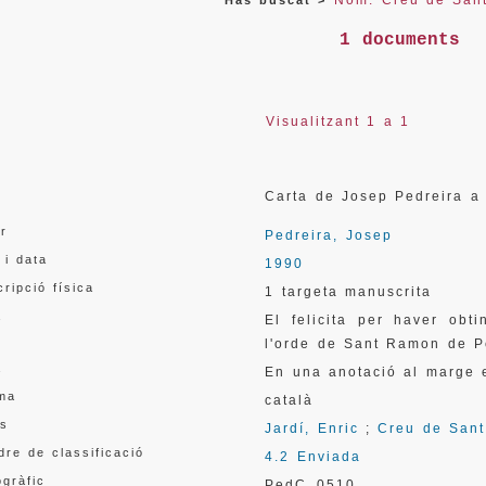
Nom: Creu de San
Has buscat >
1 documents
Visualitzant 1 a 1
l
Carta de Josep Pedreira a
or
Pedreira, Josep
 i data
1990
ripció física
1 targeta manuscrita
a
El felicita per haver obt
l'orde de Sant Ramon de P
a
En una anotació al marge e
oma
català
s
Jardí, Enric
;
Creu de Sant
re de classificació
4.2 Enviada
gràfic
PedC_0510