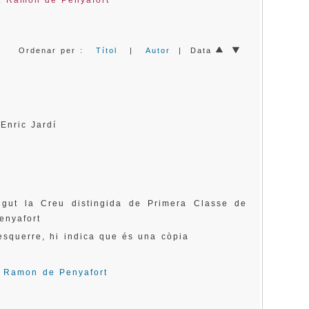
t Ramon de Penyafort
Ordenar per :
Títol
|
Autor
| Data
 Enric Jardí
ingut la Creu distingida de Primera Classe de
enyafort
squerre, hi indica que és una còpia
 Ramon de Penyafort