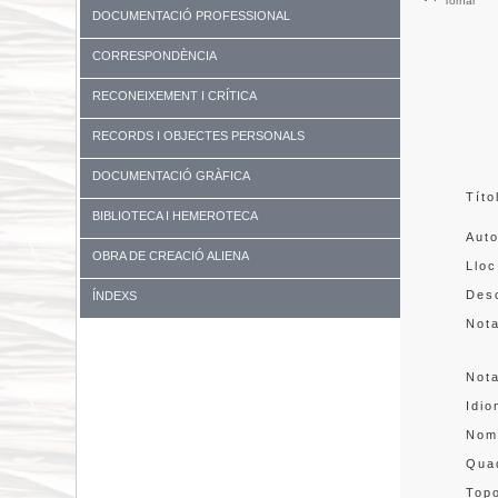
Tornar
DOCUMENTACIÓ PROFESSIONAL
CORRESPONDÈNCIA
RECONEIXEMENT I CRÍTICA
RECORDS I OBJECTES PERSONALS
DOCUMENTACIÓ GRÀFICA
Títo
BIBLIOTECA I HEMEROTECA
Aut
OBRA DE CREACIÓ ALIENA
Lloc
Desc
ÍNDEXS
Not
Not
Idi
Nom
Quad
Topo