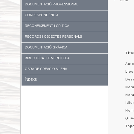
Tornar
DOCUMENTACIÓ PROFESSIONAL
CORRESPONDÈNCIA
RECONEIXEMENT I CRÍTICA
RECORDS I OBJECTES PERSONALS
DOCUMENTACIÓ GRÀFICA
Títo
BIBLIOTECA I HEMEROTECA
Aut
OBRA DE CREACIÓ ALIENA
Lloc
Desc
ÍNDEXS
Not
Not
Idi
Nom
Quad
Topo