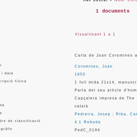
Nom: Cor
Has buscat >
1 documents
Visualitzant 1 a 1
l
Carta de Joan Coromines 
or
Coromines, Joan
 i data
1955
ripció física
1 full mida 21x14, manuscr
a
Parla del seu article d'ho
a
Capçalera impresa de The 
oma
català
s
Pedreira, Josep
;
Riba, Ca
re de classificació
4.1 Rebuda
gràfic
PedC_0194