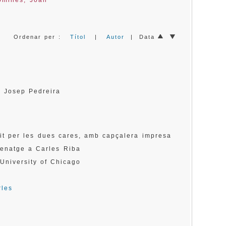
omines, Joan
Ordenar per :
Títol
|
Autor
| Data
a Josep Pedreira
it per les dues cares, amb capçalera impresa
menatge a Carles Riba
University of Chicago
rles