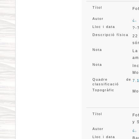
Títol
Fo
Autor
¿,
Lloc i data
?-
Descripció física
22
só
Nota
La
am
Nota
In
Mo
Quadre de
7.
classificació
Topogràfic
Mo
Títol
Fo
y 
Autor
¿,
Lloc i data
Ba