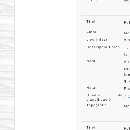
Mo
Títol
Fo
Autor
Mo
Lloc i data
?-
Descripció física
12
la
Nota
A 
se
fa
qu
Nota
El
Quadre de
7.
classificació
Topogràfic
Mo
Títol
Fo