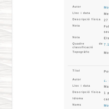
Autor
Mo
Lloc i data
Me
Descripció física
27
Nota
Fo
se
Nota
El
Quadre de
7.
classificació
Topogràfic
Mo
Títol
Po
Autor
¿,
Lloc i data
Ma
Descripció física
1 
Idioma
ca
Noms
Mo