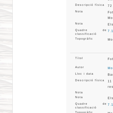
Descripció física
72
Nota
Fo
Mo
Nota
El
Quadre de
7.
classificació
Topogràfic
Mo
Títol
Fo
Autor
Mo
Lloc i data
Ba
Descripció física
11
re
Nota
Nota
El
Quadre de
7.
classificació
Topogràfic