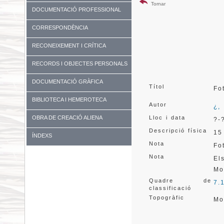
Tornar
DOCUMENTACIÓ PROFESSIONAL
CORRESPONDÈNCIA
RECONEIXEMENT I CRÍTICA
RECORDS I OBJECTES PERSONALS
DOCUMENTACIÓ GRÀFICA
Títol
Fo
BIBLIOTECA I HEMEROTECA
Autor
¿,
OBRA DE CREACIÓ ALIENA
Lloc i data
?-
Descripció física
15
ÍNDEXS
Nota
Fo
Nota
El
Mo
Quadre de
7.
classificació
Topogràfic
Mo