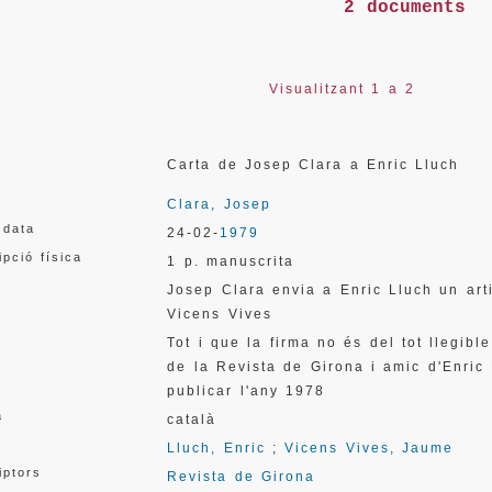
2 documents
Visualitzant 1 a 2
Carta de Josep Clara a Enric Lluch
Clara, Josep
 data
24-02-
1979
ipció física
1 p. manuscrita
Josep Clara envia a Enric Lluch un art
Vicens Vives
Tot i que la firma no és del tot llegibl
de la Revista de Girona i amic d'Enric 
publicar l'any 1978
a
català
Lluch, Enric
;
Vicens Vives, Jaume
iptors
Revista de Girona