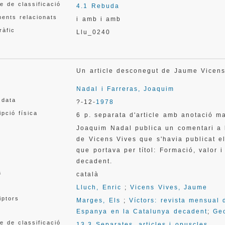
e de classificació
4.1 Rebuda
ents relacionats
i amb
i amb
ràfic
Llu_0240
Un article desconegut de Jaume Vice
Nadal i Farreras, Joaquim
 data
?-12-
1978
ipció física
6 p. separata d'article amb anotació ma
Joaquim Nadal publica un comentari a l
de Vicens Vives que s'havia publicat e
que portava per títol: Formació, valor
decadent.
a
català
Lluch, Enric
;
Vicens Vives, Jaume
iptors
Marges, Els
;
Víctors: revista mensual 
Espanya en la Catalunya decadent
;
Geo
e de classificació
13.3 Separates, articles i opuscles