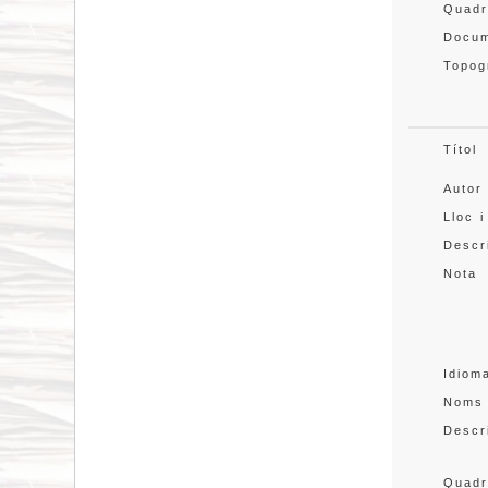
Quadr
Docum
Topog
Títol
Autor
Lloc i
Descr
Nota
Idiom
Noms
Descr
Quadr