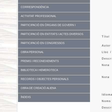
CORRESPONDÈNCIA
ACTIVITAT PROFESSIONAL
PARTICIPACIÓ EN ÒRGANS DE GOVERN I
UNIVERSITATS
PARTICIPACIÓ EN ENTITATS I ACTES DIVERSOS
Títol
PARTICIPACIÓ EN CONGRESSOS
Autor
OBRA PERSONAL
Lloc i
Descr
PREMIS I RECONEIXEMENTS
Nota
BIBLIOTECA I HEMEROTECA
Nota
RECORDS I OBJECTES PERSONALS
OBRA DE CREACIÓ ALIENA
Idiom
ÍNDEXS
Noms
Descr