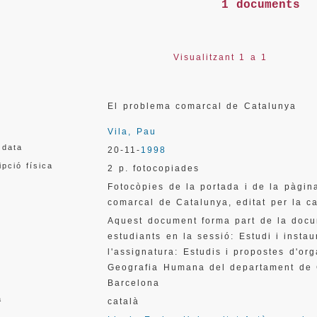
1 documents
Visualitzant 1 a 1
El problema comarcal de Catalunya
Vila, Pau
 data
20-11-
1998
ipció física
2 p. fotocopiades
Fotocòpies de la portada i de la pàgin
comarcal de Catalunya, editat per la c
Aquest document forma part de la docum
estudiants en la sessió: Estudi i instau
l'assignatura: Estudis i propostes d'org
Geografia Humana del departament de G
Barcelona
a
català