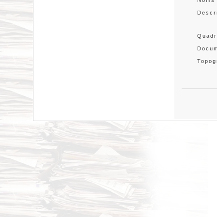
Noms
Descr
Quadr
Docum
Topog