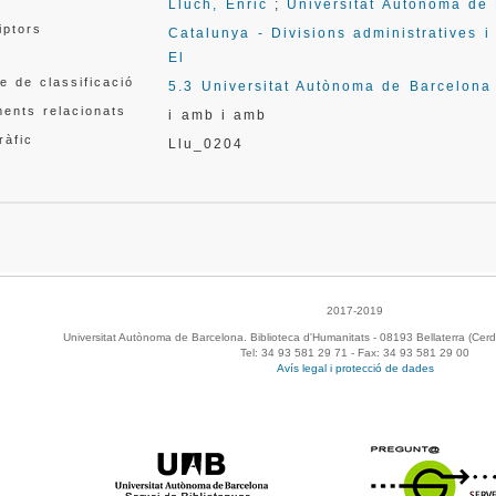
Lluch, Enric
;
Universitat Autònoma de
iptors
Catalunya - Divisions administratives i
El
e de classificació
5.3 Universitat Autònoma de Barcelona
ents relacionats
i amb
i amb
ràfic
Llu_0204
2017-2019
Universitat Autònoma de Barcelona. Biblioteca d'Humanitats - 08193 Bellaterra (Cerd
Tel: 34 93 581 29 71 - Fax: 34 93 581 29 00
Avís legal i protecció de dades