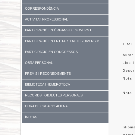
CORRESPONDÈNCIA
ACTIVITAT PROFESSIONAL
PARTICIPACIÓ EN ÒRGANS DE GOVERN I
UNIVERSITATS
PARTICIPACIÓ EN ENTITATS I ACTES DIVERSOS
Títol
PARTICIPACIÓ EN CONGRESSOS
Autor
OBRA PERSONAL
Lloc i
Descr
PREMIS I RECONEIXEMENTS
Nota
BIBLIOTECA I HEMEROTECA
Nota
RECORDS I OBJECTES PERSONALS
OBRA DE CREACIÓ ALIENA
ÍNDEXS
Idiom