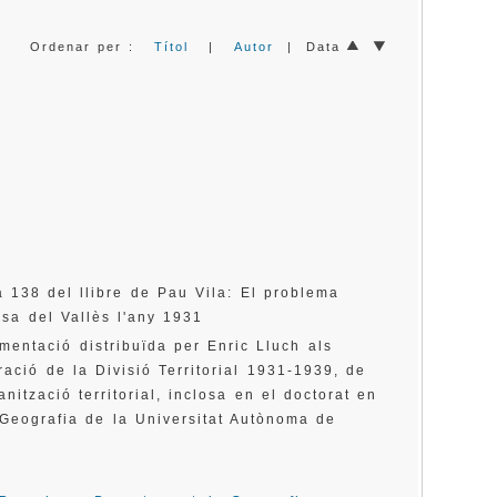
Ordenar per :
Títol
|
Autor
| Data
a 138 del llibre de Pau Vila: El problema
asa del Vallès l'any 1931
entació distribuïda per Enric Lluch als
ració de la Divisió Territorial 1931-1939, de
anització territorial, inclosa en el doctorat en
eografia de la Universitat Autònoma de