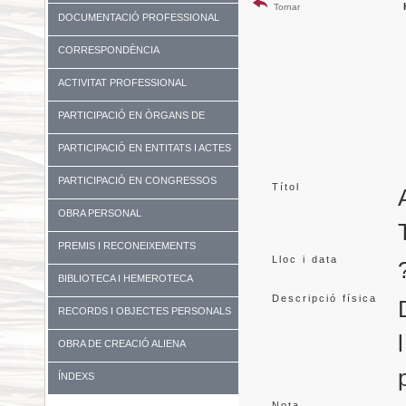
Tornar
DOCUMENTACIÓ PROFESSIONAL
CORRESPONDÈNCIA
ACTIVITAT PROFESSIONAL
PARTICIPACIÓ EN ÒRGANS DE
GOVERN I UNIVERSITATS
PARTICIPACIÓ EN ENTITATS I ACTES
DIVERSOS
PARTICIPACIÓ EN CONGRESSOS
Títol
OBRA PERSONAL
PREMIS I RECONEIXEMENTS
Lloc i data
BIBLIOTECA I HEMEROTECA
Descripció física
RECORDS I OBJECTES PERSONALS
OBRA DE CREACIÓ ALIENA
ÍNDEXS
Nota