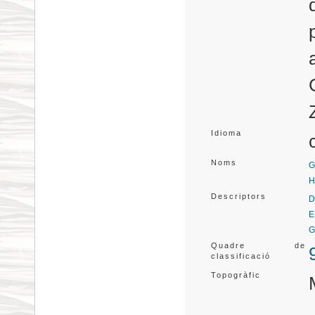
Idioma
Noms
G
H
Descriptors
D
E
G
Quadre de
classificació
Topogràfic