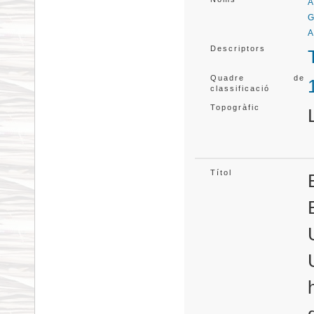
A
G
A
Descriptors
Quadre de
classificació
Topogràfic
Títol