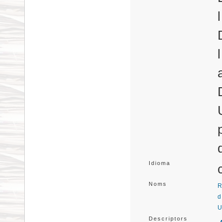
Idioma
Noms
R
d
U
Descriptors