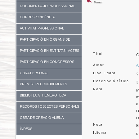
Tornar
DOCUMENTACIÓ PROFESSIONAL
CORRESPONDÈNCIA
ACTIVITAT PROFESSIONAL
PARTICIPACIÓ EN ÒRGANS DE
GOVERN I UNIVERSITATS
PARTICIPACIÓ EN ENTITATS I ACTES
Títol
C
DIVERSOS
PARTICIPACIÓ EN CONGRESSOS
Autor
S
OBRA PERSONAL
Lloc i data
?
Descripció física
3
PREMIS I RECONEIXEMENTS
Nota
M
BIBLIOTECA I HEMEROTECA
m
a
RECORDS I OBJECTES PERSONALS
r
r
OBRA DE CREACIÓ ALIENA
Nota
E
ÍNDEXS
Idioma
c