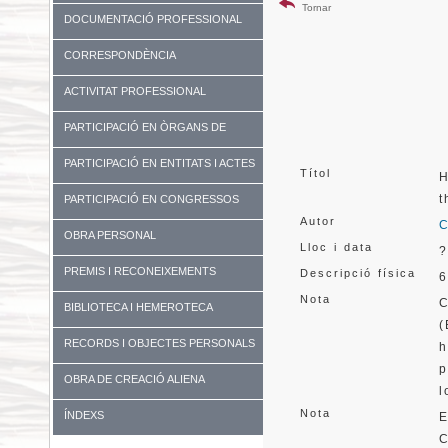
Tornar
DOCUMENTACIÓ PROFESSIONAL
CORRESPONDÈNCIA
ACTIVITAT PROFESSIONAL
PARTICIPACIÓ EN ÒRGANS DE
GOVERN I UNIVERSITATS
PARTICIPACIÓ EN ENTITATS I ACTES
Títol
H
DIVERSOS
t
PARTICIPACIÓ EN CONGRESSOS
Autor
C
OBRA PERSONAL
Lloc i data
?
PREMIS I RECONEIXEMENTS
Descripció física
6
Nota
C
BIBLIOTECA I HEMEROTECA
(
RECORDS I OBJECTES PERSONALS
h
p
OBRA DE CREACIÓ ALIENA
l
Nota
ÍNDEXS
E