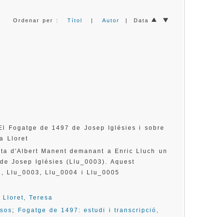
Ordenar per :
Títol
|
Autor
| Data
El Fogatge de 1497 de Josep Iglésies i sobre
a Lloret
rta d'Albert Manent demanant a Enric Lluch un
 de Josep Iglésies (Llu_0003). Aquest
, Llu_0003, Llu_0004 i Llu_0005
;
Lloret, Teresa
nsos
;
Fogatge de 1497: estudi i transcripció,