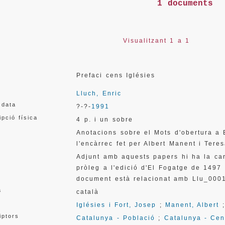
1 documents
Visualitzant 1 a 1
Prefaci cens Iglésies
Lluch, Enric
 data
?-?-
1991
ipció física
4 p. i un sobre
Anotacions sobre el Mots d'obertura a 
l'encàrrec fet per Albert Manent i Teres
Adjunt amb aquests papers hi ha la ca
pròleg a l'edició d'El Fogatge de 1497
document està relacionat amb Llu_0001
a
català
Iglésies i Fort, Josep
;
Manent, Albert
iptors
Catalunya - Població
;
Catalunya - Ce