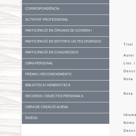
CORRESPONDÈNCIA
ACTIVITAT PROFESSIONAL
PARTICIPACIÓ EN ÒRGANS DE GOVERN I
UNIVERSITATS
PARTICIPACIÓ EN ENTITATS I ACTES DIVERSOS
Títol
PARTICIPACIÓ EN CONGRESSOS
Autor
OBRA PERSONAL
Lloc i
Descr
PREMIS I RECONEIXEMENTS
Nota
BIBLIOTECA I HEMEROTECA
Nota
RECORDS I OBJECTES PERSONALS
OBRA DE CREACIÓ ALIENA
Idiom
ÍNDEXS
Noms
Descr