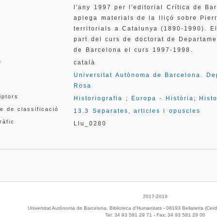
l'any 1997 per l'editorial Crítica de 
aplega materials de la lliçó sobre Pier
territorials a Catalunya (1890-1990). E
part del curs de doctorat de Departame
de Barcelona el curs 1997-1998.
a
català
Universitat Autònoma de Barcelona. De
Rosa
iptors
Historiografia
;
Europa - Història
;
Hist
e de classificació
13.3 Separates, articles i opuscles
ràfic
Llu_0280
2017-2019
Universitat Autònoma de Barcelona. Biblioteca d'Humanitats - 08193 Bellaterra (Cerd
Tel: 34 93 581 29 71 - Fax: 34 93 581 29 00