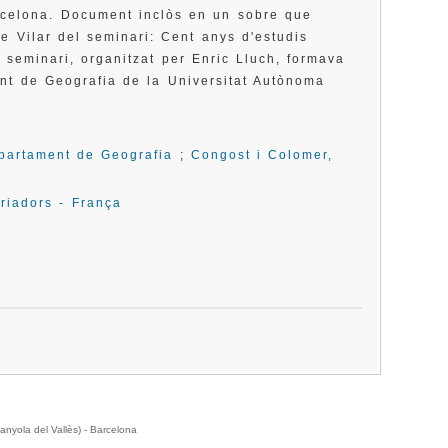
Barcelona. Document inclòs en un sobre que
re Vilar del seminari: Cent anys d'estudis
l seminari, organitzat per Enric Lluch, formava
nt de Geografia de la Universitat Autònoma
partament de Geografia
;
Congost i Colomer,
oriadors - França
anyola del Vallès) - Barcelona