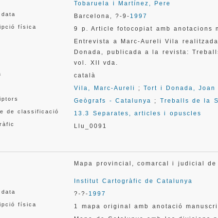
Tobaruela i Martínez, Pere
 data
Barcelona
?-9-
1997
,
ipció física
9 p. Article fotocopiat amb anotacions 
Entrevista a Marc-Aureli Vila realitzad
Donada, publicada a la revista: Trebal
vol. XII vda.
a
català
Vila, Marc-Aureli
;
Tort i Donada, Joan
iptors
Geògrafs - Catalunya
;
Treballs de la 
e de classificació
13.3 Separates, articles i opuscles
ràfic
Llu_0091
Mapa provincial, comarcal i judicial 
Institut Cartogràfic de Catalunya
 data
?-?-
1997
ipció física
1 mapa original amb anotació manuscri