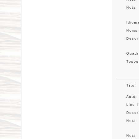
Nota
Idiom
Noms
Descr
Quadr
Topog
Títol
Autor
Lloc i
Descr
Nota
Nota