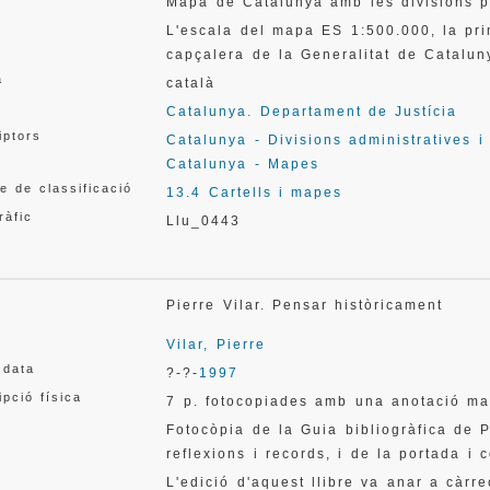
Mapa de Catalunya amb les divisions pr
L'escala del mapa ES 1:500.000, la pri
capçalera de la Generalitat de Catalun
a
català
Catalunya. Departament de Justícia
iptors
Catalunya - Divisions administratives i
Catalunya - Mapes
e de classificació
13.4 Cartells i mapes
ràfic
Llu_0443
Pierre Vilar. Pensar històricament
Vilar, Pierre
 data
?-?-
1997
ipció física
7 p. fotocopiades amb una anotació ma
Fotocòpia de la Guia bibliogràfica de Pi
reflexions i records, i de la portada i 
L'edició d'aquest llibre va anar a càr