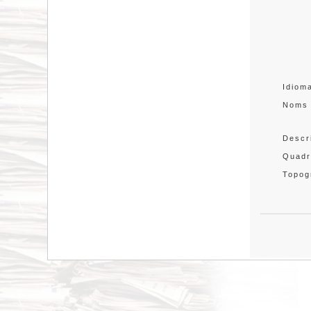
Idiom
Noms
Descr
Quadr
Topog