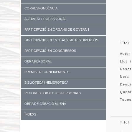
CORRESPONDÈNCIA
ACTIVITAT PROFESSIONAL
PARTICIPACIÓ EN ÒRGANS DE GOVERN I
UNIVERSITATS
PARTICIPACIÓ EN ENTITATS I ACTES DIVERSOS
Títol
PARTICIPACIÓ EN CONGRESSOS
Autor
OBRA PERSONAL
Lloc i
Descr
PREMIS I RECONEIXEMENTS
Nota
BIBLIOTECA I HEMEROTECA
Descr
Quadr
RECORDS I OBJECTES PERSONALS
Topog
OBRA DE CREACIÓ ALIENA
ÍNDEXS
Títol