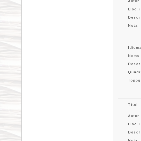
Autor
Lloc i
Descr
Nota
Idiom
Noms
Descr
Quadr
Topog
Títol
Autor
Lloc i
Descr
Nota