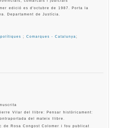
ovincials, comarcals i judicials
mer edició es d'octubre de 1987. Porta la
ya. Departament de Justícia.
 polítiques
;
Comarques - Catalunya
;
nuscrita
erre Vilar del llibre: Pensar històricament:
contraportada del mateix llibre.
rec de Rosa Congost Colomer i fou publicat