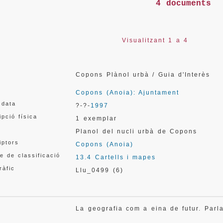
4 documents
Visualitzant 1 a 4
Copons Plànol urbà / Guia d'Interès
Copons (Anoia): Ajuntament
 data
?-?-
1997
ipció física
1 exemplar
Planol del nucli urbà de Copons
iptors
Copons (Anoia)
e de classificació
13.4 Cartells i mapes
ràfic
Llu_0499 (6)
La geografia com a eina de futur. Par