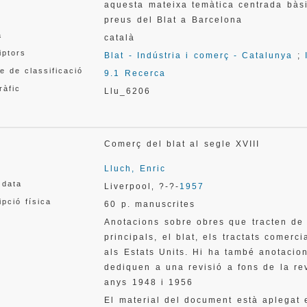
aquesta mateixa temàtica centrada bàs
preus del Blat a Barcelona
a
català
iptors
Blat - Indústria i comerç - Catalunya
;
e de classificació
9.1 Recerca
ràfic
Llu_6206
Comerç del blat al segle XVIII
Lluch, Enric
 data
Liverpool
?-?-
1957
,
ipció física
60 p. manuscrites
Anotacions sobre obres que tracten de l
principals, el blat, els tractats comerci
als Estats Units. Hi ha també anotacion
dediquen a una revisió a fons de la re
anys 1948 i 1956
El material del document està aplegat e