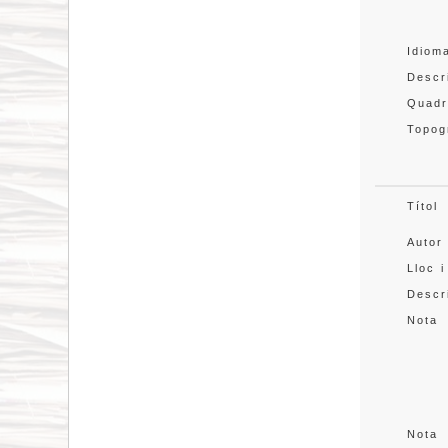
Idiom
Descr
Quadr
Topog
Títol
Autor
Lloc i
Descr
Nota
Nota