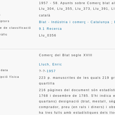
1957 - 58. Apunts sobre Comerç blat al
Llu_304, Llu_355, Llu_373, Llu_391, L
a
català
iptors
Blat - Indústria i comerç - Catalunya
;
e de classificació
9.1 Recerca
ràfic
Llu_0356
Comerç del Blat segle XVIII
Lluch, Enric
 data
?-?-
1957
ipció física
223 p. manuscrites de les quals 219 gr
quartilla
216 pàgines del document són estadíst
1768 i desembre de 1785. S'hi indica e
quartans) designació (blat, mestall, sèg
comprador, preu (en rals i diners) i o
ha tres fulls amb estadístiques dels l