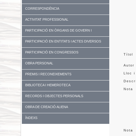
CORRESPONDÈNCIA
ACTIVITAT PROFESSIONAL
PARTICIPACIÓ EN ÒRGANS DE GOVERN I
UNIVERSITATS
PARTICIPACIÓ EN ENTITATS I ACTES DIVERSOS
PARTICIPACIÓ EN CONGRESSOS
Títol
OBRA PERSONAL
Autor
Lloc i
PREMIS I RECONEIXEMENTS
Descr
BIBLIOTECA I HEMEROTECA
Nota
RECORDS I OBJECTES PERSONALS
OBRA DE CREACIÓ ALIENA
ÍNDEXS
Nota