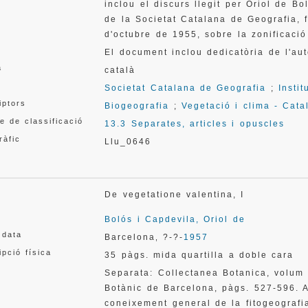
inclou el discurs llegit per Oriol de B
de la Societat Catalana de Geografia, fi
d'octubre de 1955, sobre la zonificaci
El document inclou dedicatòria de l'aut
a
català
Societat Catalana de Geografia
;
Insti
iptors
Biogeografia
;
Vegetació i clima - Cata
e de classificació
13.3 Separates, articles i opuscles
ràfic
Llu_0646
De vegetatione valentina, I
Bolós i Capdevila, Oriol de
 data
Barcelona
?-?-
1957
,
ipció física
35 pàgs. mida quartilla a doble cara
Separata: Collectanea Botanica, volum 5
Botànic de Barcelona, pàgs. 527-596. A
coneixement general de la fitogeografi