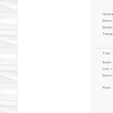
Idiom
Descr
Quadr
Topog
Títol
Autor
Lloc i
Descr
Nota