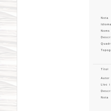
Nota
Idiom
Noms
Descr
Quadr
Topog
Títol
Autor
Lloc i
Descr
Nota