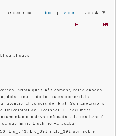
Ordenar per :
Títol
|
Autor
| Data
bibliogràfiques
verses, britàniques bàsicament, relacionades
u, dels preus i de les rutes comercials
al atenció al comerç del blat. Són anotacions
la Universitat de Liverpool. El document
documentació estava enfocada a la realització
tica que Enric Lluch no va acabar
56, Llu_373, Llu_391 i Llu_392 són sobre