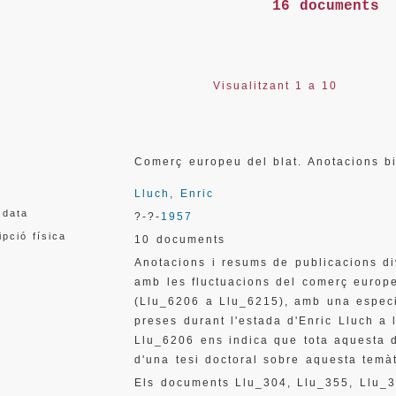
16 documents
Visualitzant 1 a 10
Comerç europeu del blat. Anotacions 
Lluch, Enric
 data
?-?-
1957
ipció física
10 documents
Anotacions i resums de publicacions di
amb les fluctuacions del comerç europe
(Llu_6206 a Llu_6215), amb una especi
preses durant l'estada d'Enric Lluch a 
Llu_6206 ens indica que tota aquesta 
d'una tesi doctoral sobre aquesta temà
Els documents Llu_304, Llu_355, Llu_3