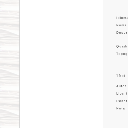
Idiom
Noms
Descr
Quadr
Topog
Títol
Autor
Lloc i
Descr
Nota