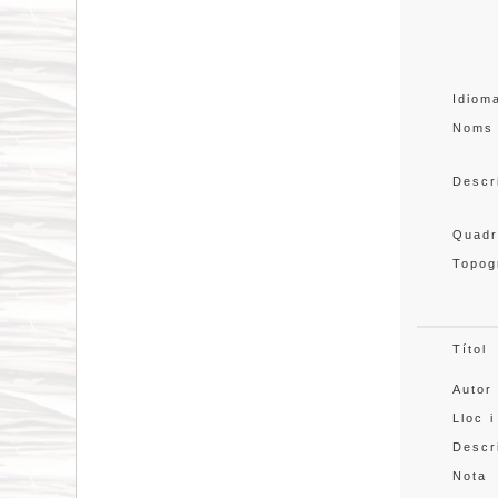
Idiom
Noms
Descr
Quadr
Topog
Títol
Autor
Lloc i
Descr
Nota