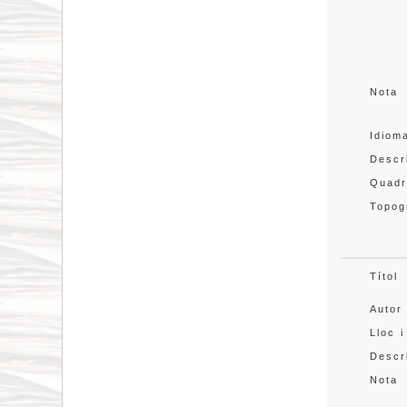
Nota
Idiom
Descr
Quadr
Topog
Títol
Autor
Lloc i
Descr
Nota