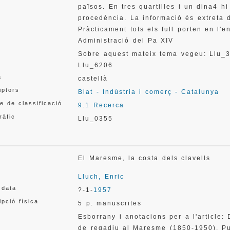
països. En tres quartilles i un dina4 h
procedència. La informació és extreta d
Pràcticament tots els full porten en l
Administració del Pa XIV
Sobre aquest mateix tema vegeu: Llu_3
Llu_6206
a
castellà
iptors
Blat - Indústria i comerç - Catalunya
e de classificació
9.1 Recerca
ràfic
Llu_0355
El Maresme, la costa dels clavells
Lluch, Enric
 data
?-1-
1957
ipció física
5 p. manuscrites
Esborrany i anotacions per a l'article:
de regadiu al Maresme (1850-1950). Pu