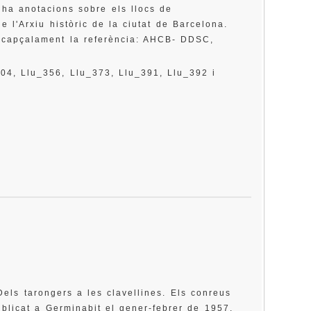
i ha anotacions sobre els llocs de
e l'Arxiu històric de la ciutat de Barcelona.
'encapçalament la referència: AHCB- DDSC,
04, Llu_356, Llu_373, Llu_391, Llu_392 i
 Dels tarongers a les clavellines. Els conreus
blicat a Germinabit el gener-febrer de 1957,