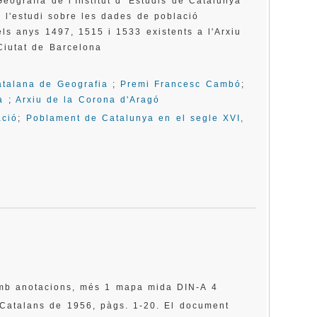
eografia de l'Institut d' Estudis de Catalunya
 l'estudi sobre les dades de població
els anys 1497, 1515 i 1533 existents a l'Arxiu
Ciutat de Barcelona
atalana de Geografia
;
Premi Francesc Cambó
;
a
;
Arxiu de la Corona d'Aragó
ació
;
Poblament de Catalunya en el segle XVI,
amb anotacions, més 1 mapa mida DIN-A 4
s Catalans de 1956, pàgs. 1-20. El document