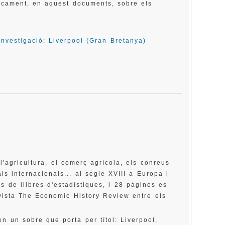
icament, en aquest documents, sobre els
Investigació
;
Liverpool (Gran Bretanya)
'agricultura, el comerç agrícola, els conreus
als internacionals... al segle XVIII a Europa i
s de llibres d'estadístiques, i 28 pàgines es
vista The Economic History Review entre els
n un sobre que porta per títol: Liverpool,