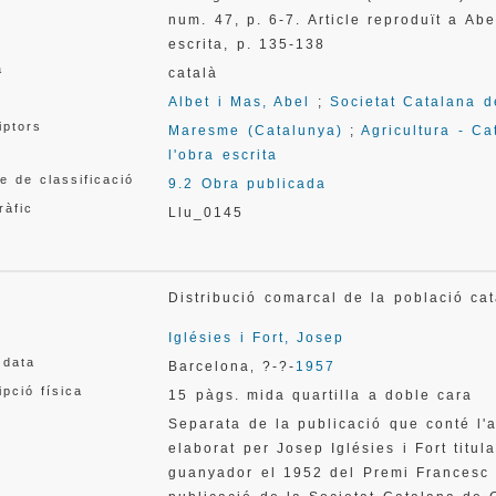
num. 47, p. 6-7. Article reproduït a Abe
escrita, p. 135-138
a
català
Albet i Mas, Abel
;
Societat Catalana d
iptors
Maresme (Catalunya)
;
Agricultura - Ca
l'obra escrita
e de classificació
9.2 Obra publicada
ràfic
Llu_0145
Distribució comarcal de la població ca
Iglésies i Fort, Josep
 data
Barcelona
?-?-
1957
,
ipció física
15 pàgs. mida quartilla a doble cara
Separata de la publicació que conté l'
elaborat per Josep Iglésies i Fort titu
guanyador el 1952 del Premi Francesc