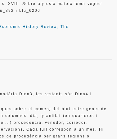
 s. XVIII. Sobre aquesta mateix tema vegeu:
lu_392 i Llu_6206
Economic History Review, The
andària Dina3, les restants són Dina4 i
iques sobre el comerç del blat entre gener de
n columnes: dia, quantitat (en quarteres i
ol...) procedència, venedor, corredor,
bservacions. Cada full correspon a un mes. Hi
locs de procedència per grans regions o