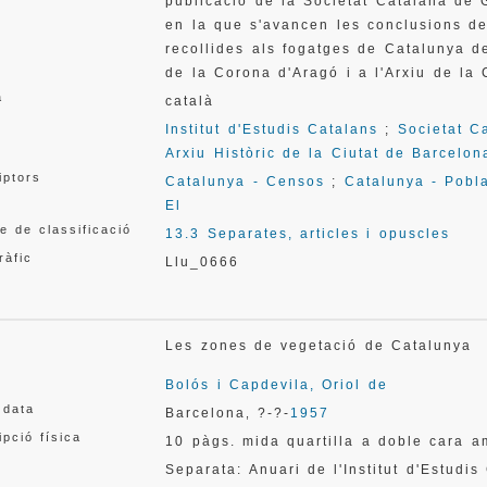
publicació de la Societat Catalana de G
en la que s'avancen les conclusions de
recollides als fogatges de Catalunya d
de la Corona d'Aragó i a l'Arxiu de la 
a
català
Institut d'Estudis Catalans
;
Societat C
Arxiu Històric de la Ciutat de Barcelon
iptors
Catalunya - Censos
;
Catalunya - Pobl
El
e de classificació
13.3 Separates, articles i opuscles
ràfic
Llu_0666
Les zones de vegetació de Catalunya
Bolós i Capdevila, Oriol de
 data
Barcelona
?-?-
1957
,
ipció física
10 pàgs. mida quartilla a doble cara 
Separata: Anuari de l'Institut d'Estudi