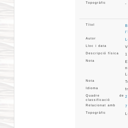
Topogràfic
-
Títol
B
l
Autor
L
Lloc i data
V
Descripció física
1
Nota
E
n
L
Nota
T
Idioma
f
Quadre de
2
classificació
Relacionat amb
7
Topogràfic
L