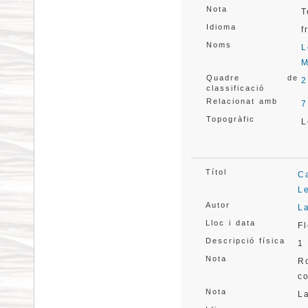
Nota
T
Idioma
f
Noms
L
M
Quadre de
2
classificació
Relacionat amb
7
Topogràfic
L
Títol
C
L
Autor
L
Lloc i data
F
Descripció física
1 
Nota
R
c
Nota
La