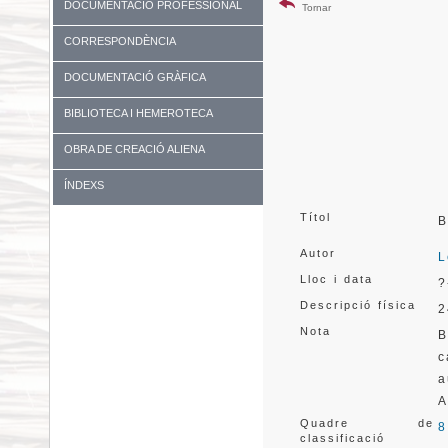
DOCUMENTACIÓ PROFESSIONAL
Tornar
CORRESPONDÈNCIA
DOCUMENTACIÓ GRÀFICA
BIBLIOTECA I HEMEROTECA
OBRA DE CREACIÓ ALIENA
ÍNDEXS
Títol
B
Autor
L
Lloc i data
?
Descripció física
2
Nota
B
c
a
A
Quadre de
8
classificació