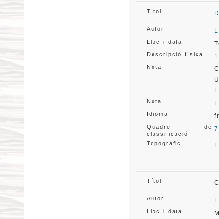
Títol
D
Autor
L
Lloc i data
T
Descripció física
1
Nota
C
U
L
Nota
L
Idioma
f
Quadre de
7
classificació
Topogràfic
L
Títol
C
Autor
L
Lloc i data
M