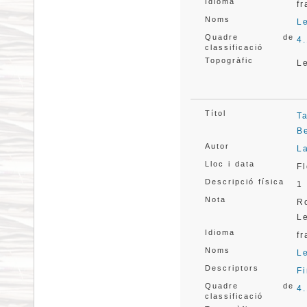
Idioma
f
Noms
L
Quadre de
4
classificació
Topogràfic
L
Títol
T
B
Autor
L
Lloc i data
F
Descripció física
1 
Nota
R
L
Idioma
f
Noms
L
Descriptors
F
Quadre de
4
classificació