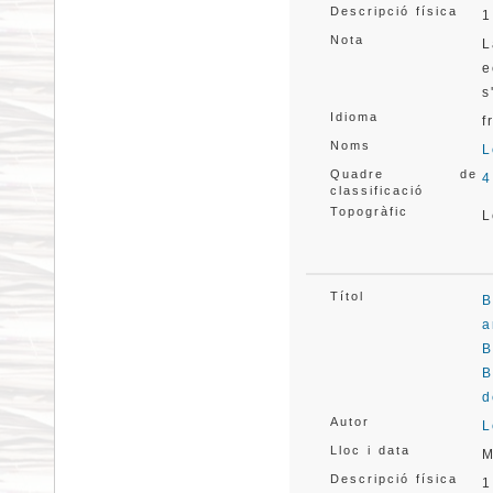
Descripció física
1
Nota
L
e
s
Idioma
f
Noms
L
Quadre de
4
classificació
Topogràfic
L
Títol
B
a
B
B
d
Autor
L
Lloc i data
M
Descripció física
1