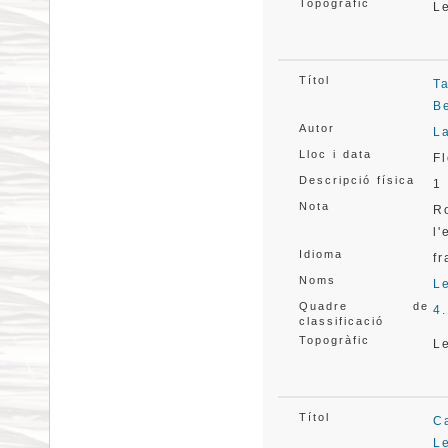
Topogràfic
L
Títol
T
B
Autor
L
Lloc i data
F
Descripció física
1 
Nota
R
l'
Idioma
f
Noms
L
Quadre de
4
classificació
Topogràfic
L
Títol
C
L