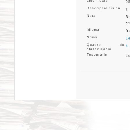
Lloc i data
0
Descripció física
1 
Nota
B
d'
Idioma
f
Noms
L
Quadre de
4
classificació
Topogràfic
L