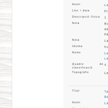
Autor
L
Lloc i data
F
Descripció física
1 
Nota
R
d
F
Nota
La
Idioma
f
Noms
L
L
Quadre de
4
classificació
Topogràfic
L
Títol
T
B
Autor
L