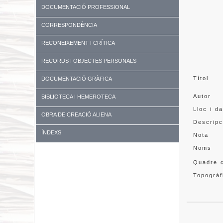
DOCUMENTACIÓ PROFESSIONAL
CORRESPONDÈNCIA
RECONEIXEMENT I CRÍTICA
RECORDS I OBJECTES PERSONALS
Títol
DOCUMENTACIÓ GRÀFICA
Autor
BIBLIOTECA I HEMEROTECA
Lloc i d
OBRA DE CREACIÓ ALIENA
Descripc
ÍNDEXS
Nota
Noms
Quadre c
Topogràf