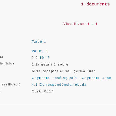
1 documents
Visualitzant 1 a 1
Targeta
Vallet, J.
ata
?-?-
19--?
ió física
1 targeta i 1 sobre
Altre receptor el seu germà Juan
Goytisolo, José Agustín
;
Goytisolo, Juan
lassificació
4.1 Correspondència rebuda
ic
GoyC_0617