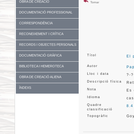
OBRA DE CREACIÓ
Tornar
DOCUMENTACIÓ PROFESSIONAL
CORRESPONDÈNCIA
RECONEIXEMENT I CRÍTICA
RECORDS I OBJECTES PERSONALS
Títol
DOCUMENTACIÓ GRÀFICA
El 
Autor
BIBLIOTECA I HEMEROTECA
Pap
Lloc i data
?-?
OBRA DE CREACIÓ ALIENA
Descripció física
Ret
ÍNDEXS
Nota
Es 
Idioma
cas
Quadre
8.4
classificació
Topogràfic
Go