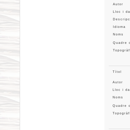
Autor
Lloc i d
Descripc
Idioma
Noms
Quadre c
Topogràf
Títol
Autor
Lloc i d
Noms
Quadre c
Topogràf