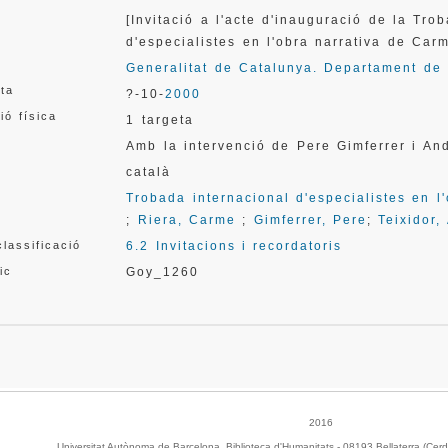
[Invitació a l'acte d'inauguració de la Tro
d'especialistes en l'obra narrativa de Ca
Generalitat de Catalunya. Departament de 
ata
?-10-
2000
ió física
1 targeta
Amb la intervenció de Pere Gimferrer i And
català
Trobada internacional d'especialistes en l
;
Riera, Carme
;
Gimferrer, Pere
;
Teixidor,
lassificació
6.2 Invitacions i recordatoris
ic
Goy_1260
2016
Universitat Autònoma de Barcelona. Biblioteca d'Humanitats - 08193 Bellaterra (Cerd