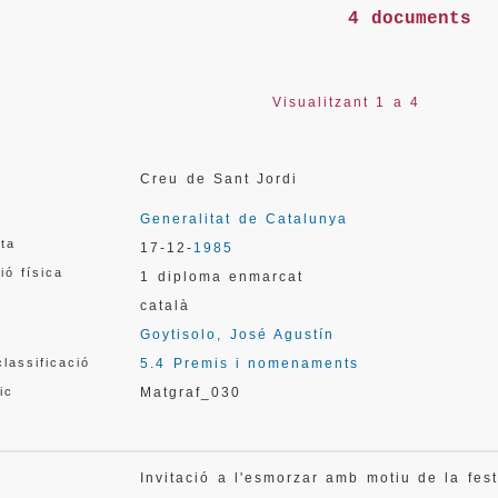
4 documents
Visualitzant 1 a 4
Creu de Sant Jordi
Generalitat de Catalunya
ata
17-12-
1985
ió física
1 diploma enmarcat
català
Goytisolo, José Agustín
lassificació
5.4 Premis i nomenaments
ic
Matgraf_030
Invitació a l'esmorzar amb motiu de la fes