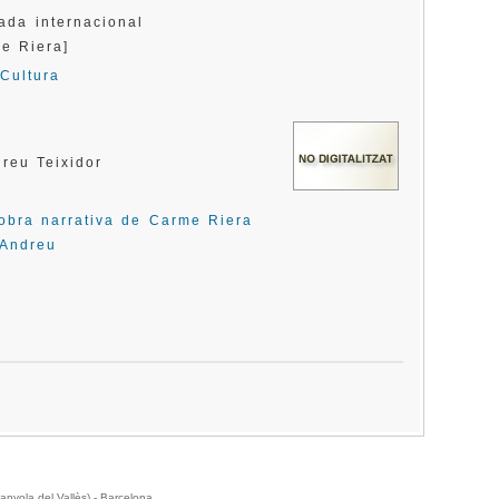
bada internacional
rme Riera]
Cultura
reu Teixidor
'obra narrativa de Carme Riera
 Andreu
anyola del Vallès) - Barcelona