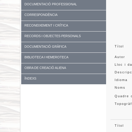
DOCUMENTACIÓ PROFESSIONAL
CORRESPONDÈNCIA
RECONEIXEMENT I CRÍTICA
RECORDS I OBJECTES PERSONALS
Títol
DOCUMENTACIÓ GRÀFICA
Autor
BIBLIOTECA I HEMEROTECA
Lloc i d
OBRA DE CREACIÓ ALIENA
Descripc
ÍNDEXS
Idioma
Noms
Quadre c
Topogràf
Títol