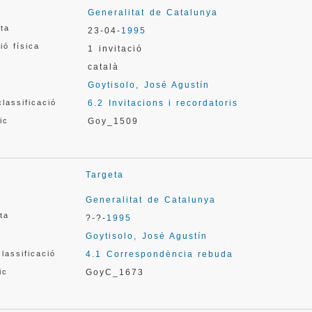
Generalitat de Catalunya
ata
23-04-
1995
ió física
1 invitació
català
Goytisolo, José Agustín
lassificació
6.2 Invitacions i recordatoris
ic
Goy_1509
Targeta
Generalitat de Catalunya
ata
?-?-
1995
Goytisolo, José Agustín
lassificació
4.1 Correspondència rebuda
ic
GoyC_1673