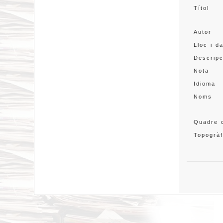
Títol
Autor
Lloc i d
Descripc
Nota
Idioma
Noms
Quadre c
Topogràf