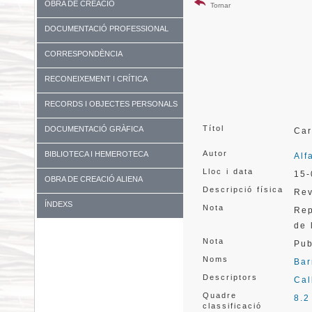
OBRA DE CREACIÓ
Tornar
DOCUMENTACIÓ PROFESSIONAL
CORRESPONDÈNCIA
RECONEIXEMENT I CRÍTICA
RECORDS I OBJECTES PERSONALS
Títol
DOCUMENTACIÓ GRÀFICA
Car
Autor
BIBLIOTECA I HEMEROTECA
Alf
Lloc i data
15-
OBRA DE CREACIÓ ALIENA
Descripció física
Rev
ÍNDEXS
Nota
Rep
de 
Nota
Pub
Noms
Bar
Descriptors
Cal
Quadre
8.2
classificació