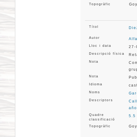
Topogràfic
Go
Títol
Die
Autor
Alf
Lloc i data
27-
Descripció física
Ret
Nota
Com
gru
Nota
Pub
Idioma
cas
Noms
Gar
Descriptors
Cal
año
Quadre
5.5
classificació
Topogràfic
Go