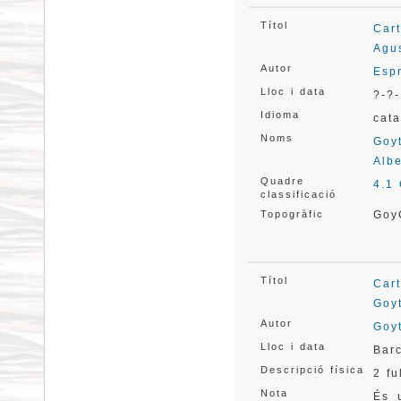
Títol
Car
Agus
Autor
Espr
Lloc i data
?-?-
Idioma
cata
Noms
Goyt
Albe
Quadre
4.1
classificació
Topogràfic
Goy
Títol
Car
Goyt
Autor
Goyt
Lloc i data
Bar
Descripció física
2 fu
Nota
És 