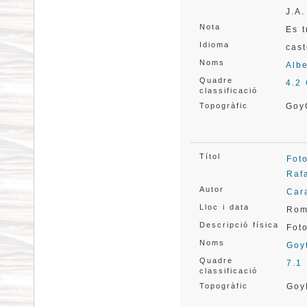
J.A.
Nota
Es t
Idioma
cast
Noms
Albe
Quadre
4.2
classificació
Topogràfic
Goy
Títol
Fot
Rafa
Autor
Car
Lloc i data
Ro
Descripció física
Fot
Noms
Goy
Quadre
7.1 
classificació
Topogràfic
Goy