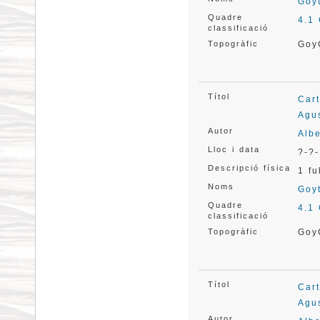
Goyt
Quadre
4.1
classificació
Topogràfic
Goy
Títol
Cart
Agus
Autor
Albe
Lloc i data
?-?-
Descripció física
1 fu
Noms
Goyt
Quadre
4.1
classificació
Topogràfic
Goy
Títol
Cart
Agus
Autor