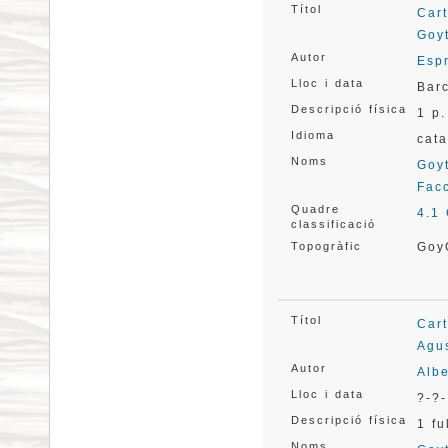
Títol
Car
Goy
Autor
Espr
Lloc i data
Bar
Descripció física
1 p.
Idioma
cata
Noms
Goyt
Facc
Quadre
4.1
classificació
Topogràfic
Goy
Títol
Cart
Agus
Autor
Albe
Lloc i data
?-?-
Descripció física
1 fu
Noms