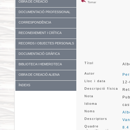
OBRA DE CREACIÓ
Tornar
DOCUMENTACIÓ PROFESSIONAL
CORRESPONDÈNCIA
RECONEIXEMENT I CRÍTICA
RECORDS I OBJECTES PERSONALS
DOCUMENTACIÓ GRÀFICA
Títol
Alb
BIBLIOTECA I HEMEROTECA
Autor
Per
OBRA DE CREACIÓ ALIENA
Lloc i data
12-
ÍNDEXS
Descripció física
Ret
Nota
Pub
Idioma
cas
Noms
Alb
Descriptors
Van
Quadre
8.4