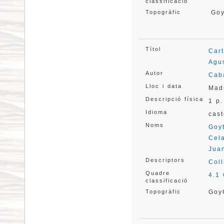
classificació
Topogràfic
Go
Títol
Car
Agu
Autor
Cab
Lloc i data
Mad
Descripció física
1 p
Idioma
cast
Noms
Goyt
Cela
Jua
Descriptors
Coll
Quadre
4.1
classificació
Topogràfic
Goy