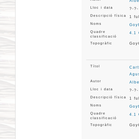
Albe
Lloc i data
?-?-
Descripció física
1 fu
Noms
Goyt
Quadre
4.1
classificació
Topogràfic
Goy
Títol
Cart
Agus
Autor
Albe
Lloc i data
?-?-
Descripció física
1 fu
Noms
Goyt
Quadre
4.1
classificació
Topogràfic
Goy