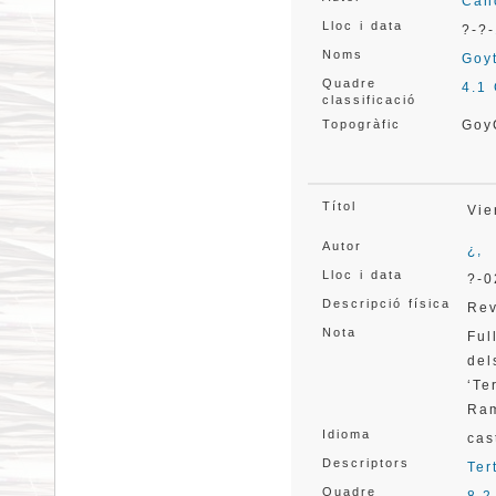
Can
Lloc i data
?-?-
Noms
Goyt
Quadre
4.1
classificació
Topogràfic
Goy
Títol
Vie
Autor
¿,
Lloc i data
?-0
Descripció física
Rev
Nota
Ful
de
‘Te
Ram
Idioma
cas
Descriptors
Ter
Quadre