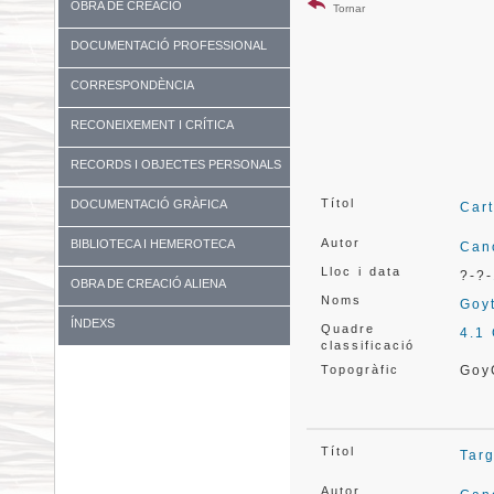
OBRA DE CREACIÓ
Tornar
DOCUMENTACIÓ PROFESSIONAL
CORRESPONDÈNCIA
RECONEIXEMENT I CRÍTICA
RECORDS I OBJECTES PERSONALS
Títol
DOCUMENTACIÓ GRÀFICA
Car
Autor
BIBLIOTECA I HEMEROTECA
Can
Lloc i data
?-?-
OBRA DE CREACIÓ ALIENA
Noms
Goyt
ÍNDEXS
Quadre
4.1
classificació
Topogràfic
Goy
Títol
Tar
Autor