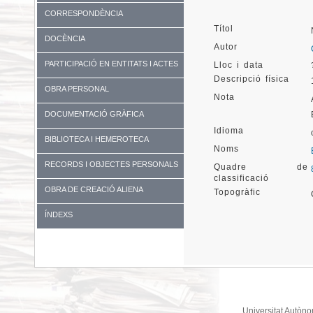
CORRESPONDÈNCIA
Títol
DOCÈNCIA
Autor
PARTICIPACIÓ EN ENTITATS I ACTES
Lloc i data
Descripció física
DIVERSOS
OBRA PERSONAL
Nota
DOCUMENTACIÓ GRÀFICA
Idioma
BIBLIOTECA I HEMEROTECA
Noms
RECORDS I OBJECTES PERSONALS
Quadre de
classificació
OBRA DE CREACIÓ ALIENA
Topogràfic
ÍNDEXS
Universitat Autòno