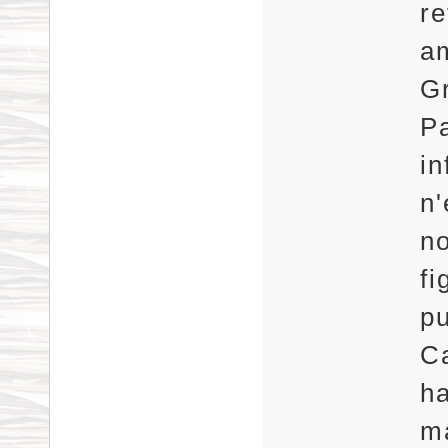
re
am
Gr
P
in
n'
no
fi
pu
Ca
ha
ma