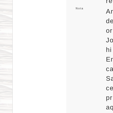
re
Nota
Am
de
or
Jo
hi
E
ca
Sa
ce
pr
a