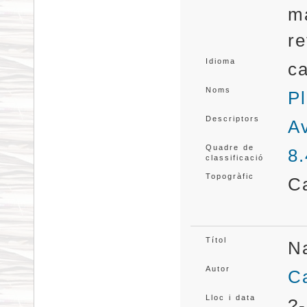
ma
re
Idioma
ca
Noms
Pl
Descriptors
A
Quadre de
8
classificació
Topogràfic
C
Títol
N
Autor
Ca
Lloc i data
?-