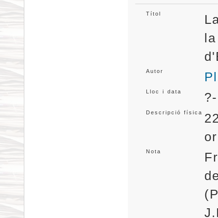
Títol
La
la
d
Autor
Pl
Lloc i data
?-
Descripció física
22
or
Nota
Fr
de
(P
J.