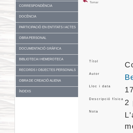
Tornar
CORRESPONDÈNCIA
DOCÈNCIA
PARTICIPACIÓ EN ENTITATS I ACTES
DIVERSOS
OBRA PERSONAL
DOCUMENTACIÓ GRÀFICA
BIBLIOTECA I HEMEROTECA
Títol
C
RECORDS I OBJECTES PERSONALS
Autor
Be
OBRA DE CREACIÓ ALIENA
Lloc i data
1
ÍNDEXS
Descripció física
2 
Nota
L'
m