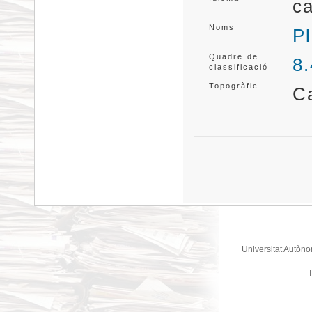
ca
Noms
Pl
Quadre de
8
classificació
Topogràfic
C
Universitat Autòno
T