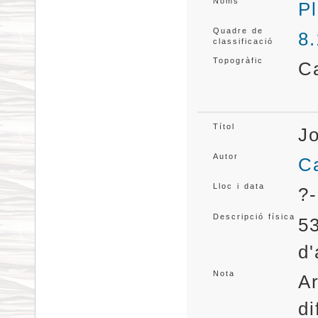
Noms
Pl
Quadre de
8.
classificació
Topogràfic
C
Títol
Jo
Autor
Ca
Lloc i data
?-
Descripció física
53
d'
Nota
Ar
di