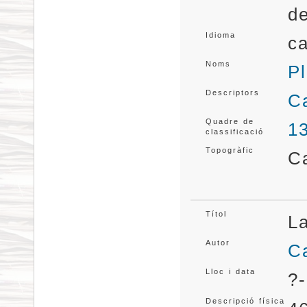
d
Idioma
ca
Noms
Pl
Descriptors
Ca
Quadre de
1
classificació
Topogràfic
C
Títol
L
Autor
Ca
Lloc i data
?-
Descripció física