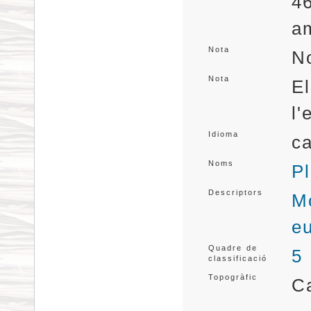
46
a
Nota
No
Nota
E
l'
Idioma
ca
Noms
Pl
Descriptors
Mo
e
Quadre de
5
classificació
Topogràfic
C