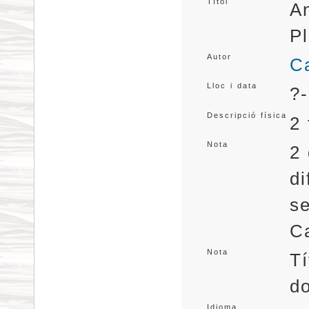
Títol
A
P
Autor
Ca
Lloc i data
?-
Descripció física
2 
Nota
2
di
s
C
Nota
Tí
d
Idioma