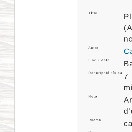
Títol
Pl
(A
n
Autor
Ca
Lloc i data
B
Descripció física
7 
mi
Nota
Ar
d'
Idioma
ca