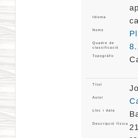
ap
Idioma
ca
Noms
Pl
Quadre de
8.
classificació
Topogràfic
C
Títol
Jo
Autor
Ca
Lloc i data
B
Descripció física
21