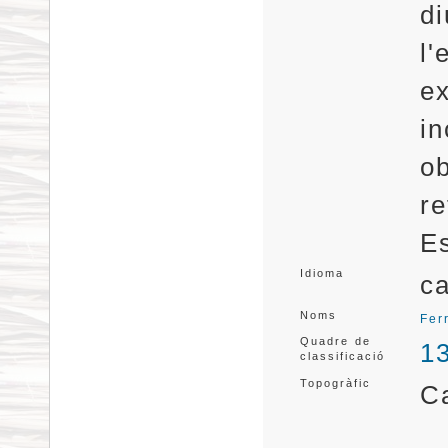
di
l
ex
in
ob
re
Es
Idioma
ca
Noms
Fer
Quadre de
1
classificació
Topogràfic
C