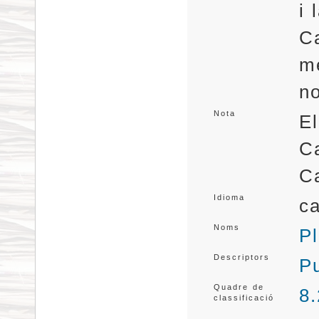
i 
C
me
no
Nota
El
C
C
Idioma
ca
Noms
Pl
Descriptors
Pu
Quadre de
8
classificació