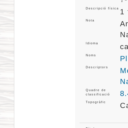
Descripció física
1 
Nota
An
N
Idioma
ca
Noms
Pl
Descriptors
Mo
Na
Quadre de
8
classificació
Topogràfic
C