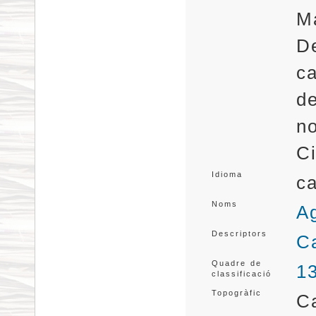
Ma
De
ca
de
no
Ci
Idioma
ca
Noms
Ag
Descriptors
Ca
Quadre de
1
classificació
Topogràfic
C