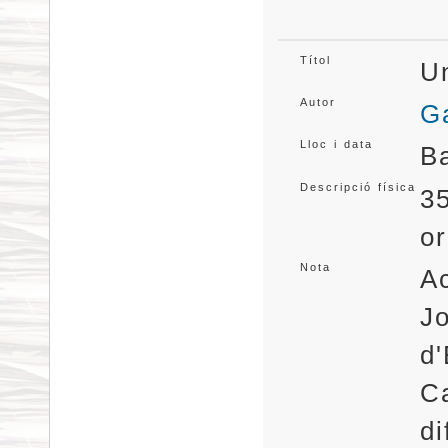
Títol
Un
Autor
Ga
Lloc i data
B
Descripció física
35
or
Nota
Ac
Jo
d'
Ca
di