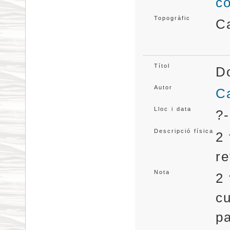
c
Topogràfic
C
Títol
D
Autor
Ca
Lloc i data
?-
Descripció física
2 
re
Nota
2 
cu
pa