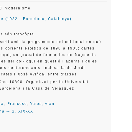
e El Modernisme
me (1982 : Barcelona, Catalunya)
ns són fotocòpia
oscrit amb la programació del col·loqui en què
ls corrents estètics de 1898 a 1905; cartes
·loqui; un grapat de fotocòpies de fragments
es del col·loqui en qüestió i apunts i guies
els conferenciants, inclosa la de Jordi
Yates i Xosé Aviñoa, entre d'altres
as_10890. Organitzat per la Universitat
 Barcelona i la Casa de Velàzquez
na, Francesc
;
Yates, Alan
ana -- S. XIX-XX