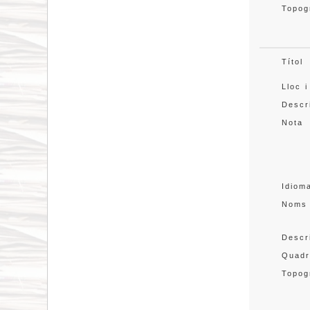
Topog
Títol
Lloc i
Descr
Nota
Idiom
Noms
Descr
Quadr
Topog