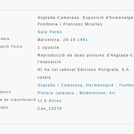
Anglada-Camarasa. Exposició d'homenatge i
Fontbona i Francesc Miralles
Sala Parés
 data
Barcelona
29-10-
1981
,
ipció física
1 opuscle
Reproducció de dues pintures d'Anglada-Ca
l'exposició
Hi ha col·laborat Edicions Polígrafa, S.A.
a
català
Anglada i Camarasa, Hermenegild
;
Fontbo
iptors
Pintura catalana
;
Modernisme
;
Art
e de classificació
11.8 Altres
ràfic
Cas_14270