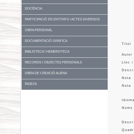
DOCÈNCIA
PARTICIPACIÓ EN ENTITATS I ACTES DIVERSOS
OBRA PERSONAL
DOCUMENTACIÓ GRÀFICA
Títol
BIBLIOTECA I HEMEROTECA
Autor
RECORDS I OBJECTES PERSONALS
Lloc i
Descr
OBRA DE CREACIÓ ALIENA
Nota
ÍNDEXS
Nota
Idiom
Noms
Descr
Quadr