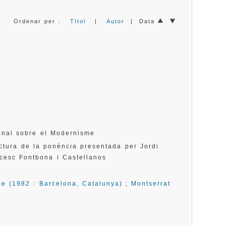
Ordenar per :
Títol
|
Autor
| Data
ional sobre el Modernisme
lectura de la ponència presentada per Jordi
ncesc Fontbona i Castellanos
me (1982 : Barcelona, Catalunya)
;
Montserrat