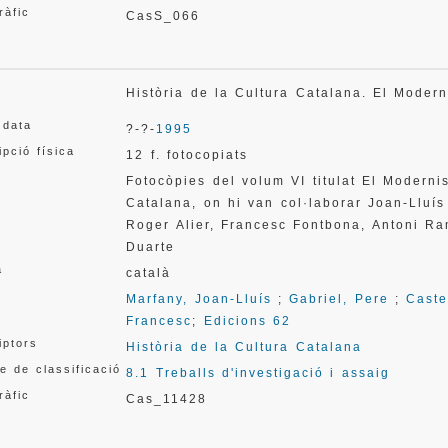
ràfic
CasS_066
Història de la Cultura Catalana. El Mod
 data
?-?-
1995
ipció física
12 f. fotocopiats
Fotocòpies del volum VI titulat El Moderni
Catalana, on hi van col·laborar Joan-Lluís
Roger Alier, Francesc Fontbona, Antoni Ra
Duarte
a
català
Marfany, Joan-Lluís
;
Gabriel, Pere
;
Caste
Francesc
;
Edicions 62
iptors
Història de la Cultura Catalana
e de classificació
8.1 Treballs d'investigació i assaig
ràfic
Cas_11428