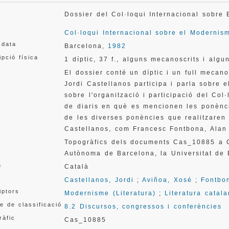
Dossier del Col·loqui Internacional sobr
Col·loqui Internacional sobre el Modernis
 data
Barcelona
1982
,
ipció física
1 díptic, 37 f., alguns mecanoscrits i algu
El dossier conté un díptic i un full mecan
Jordi Castellanos participa i parla sobre e
sobre l'organització i participació del Col
de diaris en què es mencionen les ponènci
de les diverses ponències que realitzaren 
Castellanos, com Francesc Fontbona, Alan 
Topogràfics dels documents Cas_10885 a C
Autònoma de Barcelona, la Universitat de
a
Català
Castellanos, Jordi
;
Aviñoa, Xosé
;
Fontbo
iptors
Modernisme (Literatura)
;
Literatura catal
e de classificació
8.2 Discursos, congressos i conferències
ràfic
Cas_10885