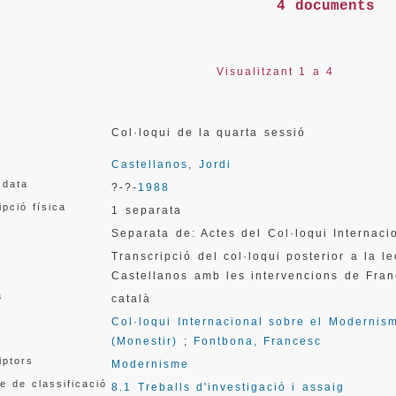
4 documents
Visualitzant 1 a 4
Col·loqui de la quarta sessió
Castellanos, Jordi
 data
?-?-
1988
ipció física
1 separata
Separata de: Actes del Col·loqui Internac
Transcripció del col·loqui posterior a la 
Castellanos amb les intervencions de Fra
a
català
Col·loqui Internacional sobre el Modernis
(Monestir)
;
Fontbona, Francesc
iptors
Modernisme
e de classificació
8.1 Treballs d'investigació i assaig