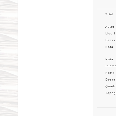
Títol
Autor
Lloc i
Descr
Nota
Nota
Idiom
Noms
Descr
Quadr
Topog