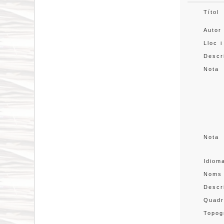
Títol
Autor
Lloc i
Descr
Nota
Nota
Idiom
Noms
Descr
Quadr
Topog