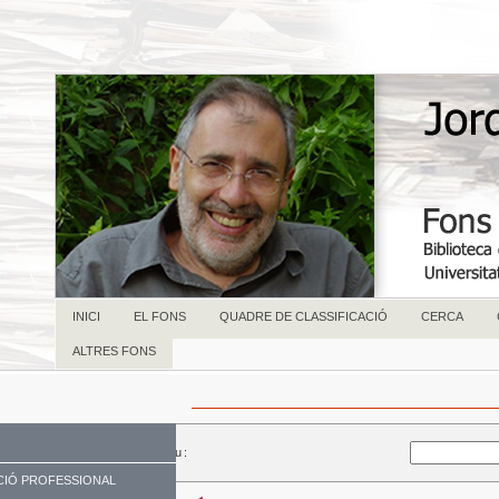
INICI
EL FONS
QUADRE DE CLASSIFICACIÓ
CERCA
ALTRES FONS
Paraula Clau:
IÓ PROFESSIONAL