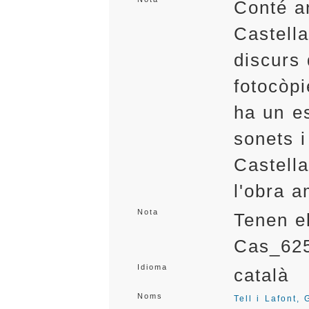
Conté a
Castell
discurs 
fotocòpi
ha un es
sonets i
Castella
l'obra 
Nota
Tenen e
Cas_62
Idioma
català
Noms
Tell i Lafont,