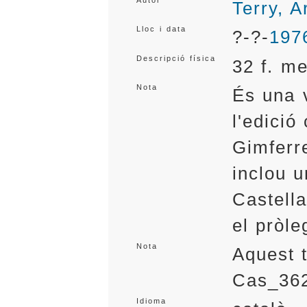
Autor
Terry, A
Lloc i data
?-?-
197
Descripció física
32 f. m
Nota
És una v
l'edició
Gimferre
inclou u
Castell
el pròle
Nota
Aquest 
Cas_36
Idioma