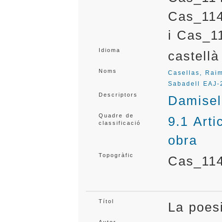
Cas_114
i Cas_
Idioma
castellà
Noms
Casellas, Rai
Sabadell EAJ-
Descriptors
Damisel·
Quadre de
9.1 Arti
classificació
obra
Topogràfic
Cas_11
Títol
La poes