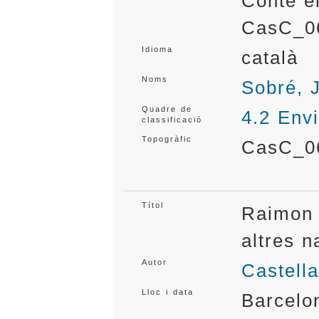
Conté e
CasC_0
Idioma
català
Noms
Sobré, 
Quadre de
4.2 Env
classificació
Topogràfic
CasC_0
Títol
Raimon 
altres 
Autor
Castella
Lloc i data
Barcelo