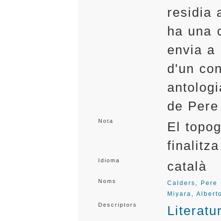
residia 
ha una c
envia a
d'un co
antolog
de Pere
Nota
El topog
finalit
Idioma
català
Noms
Calders, Pere
Miyara, Albert
Descriptors
Literatu