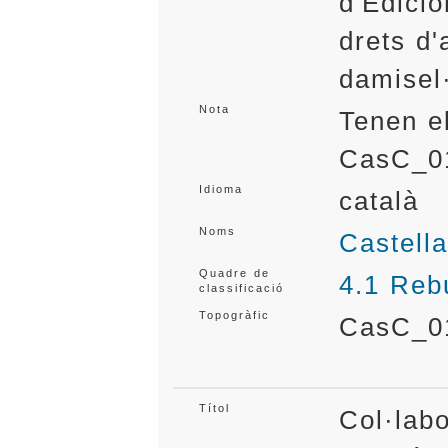
d'Edicio
drets d'
damisel·
Nota
Tenen e
CasC_0
Idioma
català
Noms
Castella
Quadre de
4.1 Reb
classificació
Topogràfic
CasC_0
Títol
Col·labo