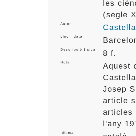
les cièn
(segle 
Autor
Castella
Lloc i data
Barcelo
Descripció física
8 f.
Nota
Aquest 
Castell
Josep So
article
articles
l'any 19
Idioma