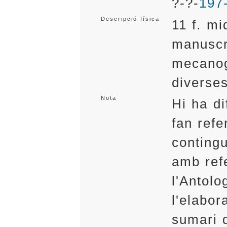
?-?-
197
Descripció física
11 f. mi
manuscri
mecanog
diverses
Nota
Hi ha d
fan refe
contingu
amb refe
l'Antolo
l'elabo
sumari d