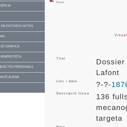
Tornar
DÈNCIA
 EN ENTITATS I ACTES
Visua
NAL
IÓ GRÀFICA
I HEMEROTECA
Títol
Dossier 
OBJECTES PERSONALS
Lafont
ACIÓ ALIENA
Lloc i data
?-?-
187
Descripció física
136 full
mecanogr
targeta
Nota