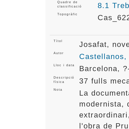
Quadre de
8.1 Treb
classificació
Topogràfic
Cas_62
Títol
Josafat, nov
Autor
Castellanos,
Lloc i data
Barcelona
?
,
Descripció
37 fulls mec
física
Nota
La documenta
modernista, 
extraordinari
l'obra de Pru