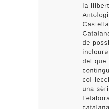
la lliber
Antologi
Castella
Catalana
de poss
incloure
del que
contingu
col·lecc
una sèri
l'elabor
catalan