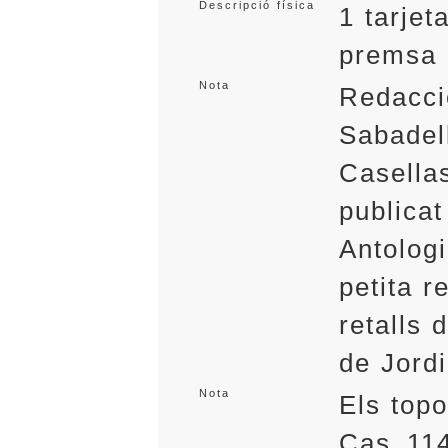
Descripció física
1 tarjet
premsa
Nota
Redacci
Sabadel
Casellas
publicat
Antolog
petita r
retalls 
de Jord
Nota
Els top
Cas_114