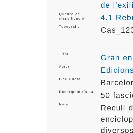
de l'exi
Quadre de
4.1 Reb
classificació
Topogràfic
Cas_12
Títol
Gran en
Autor
Edicion
Lloc i data
Barcelo
Descripció física
50 fasci
Nota
Recull d
enciclop
diverso