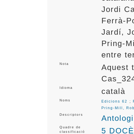
Jordi C
Ferrà-Po
Jardí, 
Pring-Mi
entre te
Nota
Aquest 
Cas_32
Idioma
català
Noms
Edicions 62
;
Pring-Mill, Ro
Descriptors
Antolog
Quadre de
5 DOCÈ
classificació