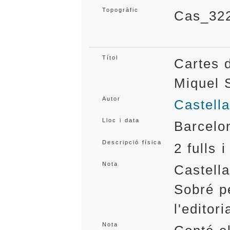
Topogràfic
Cas_32
Títol
Cartes 
Miquel
Autor
Castella
Lloc i data
Barcelo
Descripció física
2 fulls 
Nota
Castell
Sobré pe
l'editor
Nota