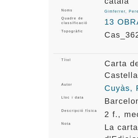
català
Noms
Gimferrer, Per
Quadre de
13 OBR
classificació
Topogràfic
Cas_36
Títol
Carta d
Castel
Autor
Cuyàs,
Lloc i data
Barcelo
Descripció física
2 f., me
Nota
La cart