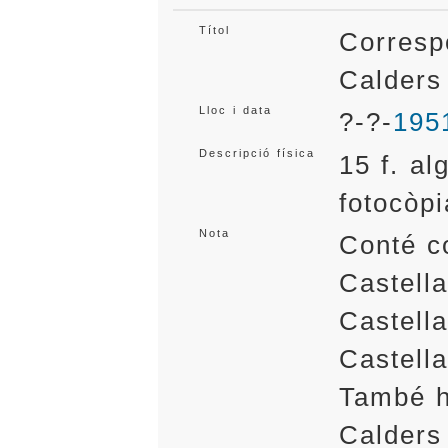
Títol
Corresp
Calder
Lloc i data
?-?-
195
Descripció física
15 f. al
fotocòpi
Nota
Conté c
Castella
Castella
Castella
També h
Calders 