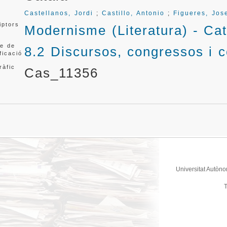
Castellanos, Jordi
;
Castillo, Antonio
;
Figueres, Jos
iptors
Modernisme (Literatura) - Ca
e de
8.2 Discursos, congressos i 
ficació
ràfic
Cas_11356
Universitat Autòno
T