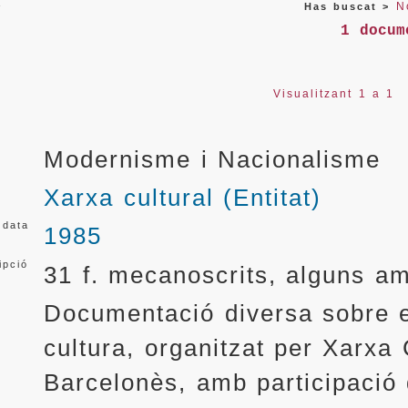
N
Has buscat >
1 docum
Visualitzant 1 a 1
Modernisme i Nacionalisme
Xarxa cultural (Entitat)
 data
1985
ipció
31 f. mecanoscrits, alguns am
Documentació diversa sobre el
cultura, organitzat per Xarxa 
Barcelonès, amb participació d