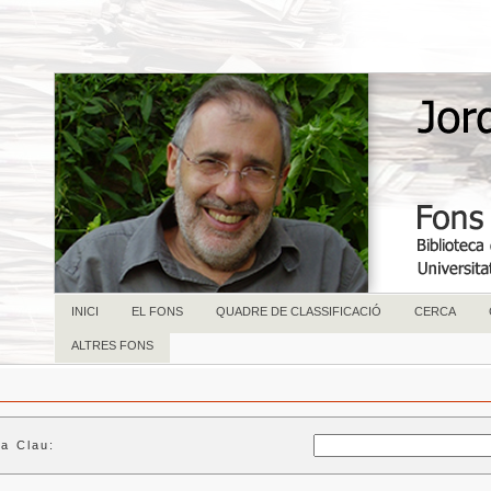
INICI
EL FONS
QUADRE DE CLASSIFICACIÓ
CERCA
ALTRES FONS
la Clau: